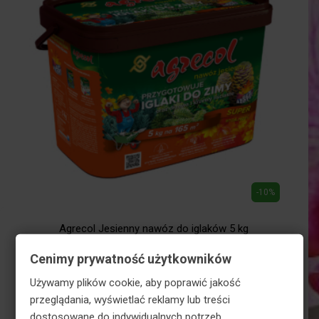
-10%
×
Agrecol Jesienny nawóz do iglaków 5 kg
Skorzystaj z RABATÓW w
77,79
zł
Cenimy prywatność użytkowników
koszyku!
70,02
zł
Używamy plików cookie, aby poprawić jakość
przeglądania, wyświetlać reklamy lub treści
dostosowane do indywidualnych potrzeb