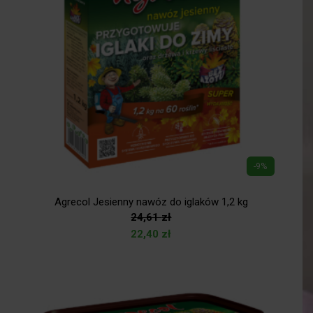
-9%
Agrecol Jesienny nawóz do iglaków 1,2 kg
24,61
zł
22,40
zł