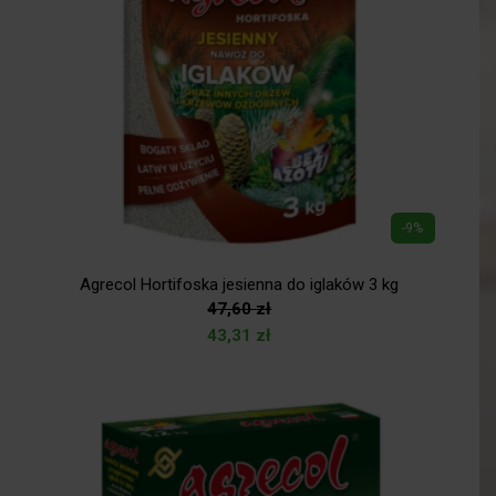
-9%
Agrecol Hortifoska jesienna do iglaków 3 kg
47,60
zł
43,31
zł