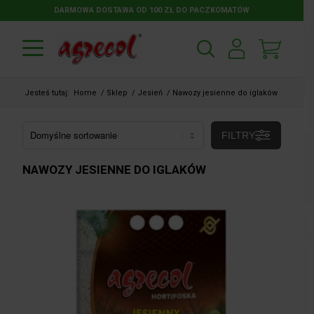
DARMOWA DOSTAWA OD 100 ZŁ DO PACZKOMATÓW
Jesteś tutaj:
Home
/
Sklep
/
Jesień
/
Nawozy jesienne do iglaków
FILTRY
NAWOZY JESIENNE DO IGLAKÓW