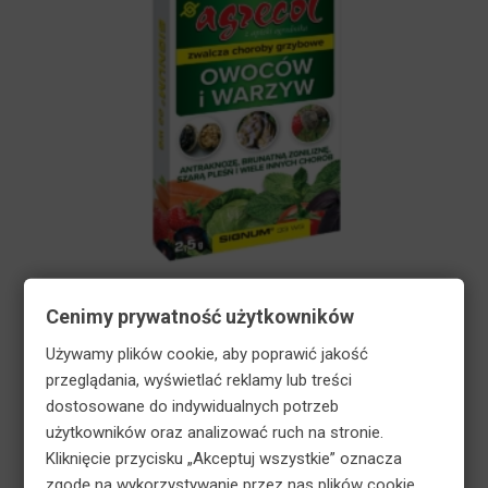
Agrecol Signum 33 WG środek na choroby grzybowe
Cenimy prywatność użytkowników
owoców i warzyw 2,5 g
Używamy plików cookie, aby poprawić jakość
11,69
zł
przeglądania, wyświetlać reklamy lub treści
dostosowane do indywidualnych potrzeb
użytkowników oraz analizować ruch na stronie.
Kliknięcie przycisku „Akceptuj wszystkie” oznacza
zgodę na wykorzystywanie przez nas plików cookie.