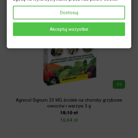
Dostosuj
Akceptuj wszystkie
-8%
Agrecol Signum 33 WG środek na choroby grzybowe
owoców i warzyw 5 g
18,10
zł
16,64
zł