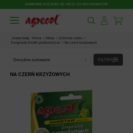
DARMOWA DOSTAWA OD 100 ZŁ DO PACZKOMATÓW
Jesteś tutaj:
Home
/
Sklep
/
Ochrona roślin
/
Fungicydy środki grzybobójcze
/
Na czerń krzyżowych
FILTRY
NA CZERŃ KRZYŻOWYCH