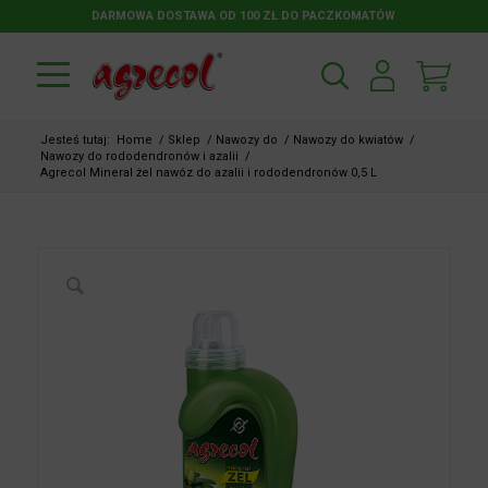
DARMOWA DOSTAWA OD 100 ZŁ DO PACZKOMATÓW
Jesteś tutaj:
Home
/
Sklep
/
Nawozy do
/
Nawozy do kwiatów
/
Nawozy do rododendronów i azalii
/
Agrecol Mineral żel nawóz do azalii i rododendronów 0,5 L