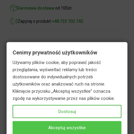
Darmowa dostawa
od 100zł
Zapytaj o produkt
+48 723 702 742
Opis
Informacje dodatkowe
Cenimy prywatność użytkowników
Bezpieczeństwo
Używamy plików cookie, aby poprawić jakość
przeglądania, wyświetlać reklamy lub treści
dostosowane do indywidualnych potrzeb
Nawóz do azalii i rododendronów z serii Mineral żel
użytkowników oraz analizować ruch na stronie.
to płynny nawóz mineralny w postaci żelu, do
Kliknięcie przycisku „Akceptuj wszystkie” oznacza
rozpuszczania w wodzie. Przeznaczony do
zgodę na wykorzystywanie przez nas plików cookie.
zasilania rododendronów i azalii oraz innych roślin
z rodziny wrzosowatych. Nawóz do azalii i
Dostosuj
rododendronów intensyfikuje zawiązywanie
okazałych pąków kwiatowych oraz wydłuża okres
Akceptuj wszystkie
kwitnienia. Żelowa formuła nawozu bardzo łatwo