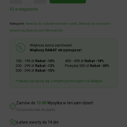
63 w magazynie
Kategorie:
Nawozy do rododendronów i azalii
,
Nawozy do wrzosów i
wrzośców
,
Nawozy serii Mineral Żel
Większa suma zamówień.
Większy RABAT otrzymujesz!
100 - 199 zł
Rabat -10%
400 - 499 zł
Rabat -18%
200 - 299 zł
Rabat -12%
Powyżej 500 zł
Rabat -20%
300 - 399 zł
Rabat -15%
* rabaty nie łączą się z innymi promocjami na sklepie
Zamów do
13:00
Wysyłka w ten sam dzień!
Od poniedziałki do piątku
Łatwe zworty do 14 dni