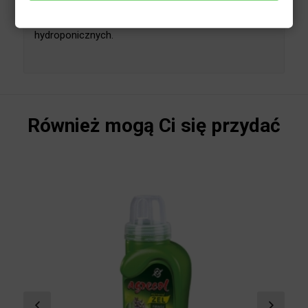
rozpuszcza się w wodzie. Roztwór nawozowy
można z powodzeniem stosować do nawożenia
roślin uprawianych metodami tradycyjnymi, a także
w uprawach hydroponicznych.
Również mogą Ci się przydać