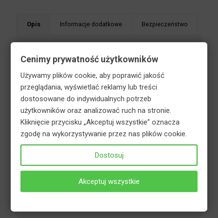
Opis
Informacje dodatkowe
Bezpieczeństwo
Cenimy prywatność użytkowników
Używamy plików cookie, aby poprawić jakość
Nawóz do borówek to granulowany nawóz
przeglądania, wyświetlać reklamy lub treści
mineralny. Przeznaczony do nawożenia borówek
dostosowane do indywidualnych potrzeb
oraz innych roślin kwasolubnych. Jego
użytkowników oraz analizować ruch na stronie.
pełnowartościowy skład w pełni pokrywa naturalne
Kliknięcie przycisku „Akceptuj wszystkie” oznacza
zapotrzebowanie roślin na makro- i mikroskładniki
zgodę na wykorzystywanie przez nas plików cookie.
pokarmowe. Nawóz ten, stabilizując odczyn gleby,
przyczynia się do prawidłowego wzrostu roślin
Dostosuj
kwasolubnych. Systematyczne nawożenie
zapewnia prawidłowe kwitnienie oraz obfite
Akceptuj wszystkie
owocowanie borówek. Specyfika nawozu sprawia,
że jest on bezpieczny dla środowiska, a zawiązane
owoce są wyjątkowo smaczne i aromatyczne.