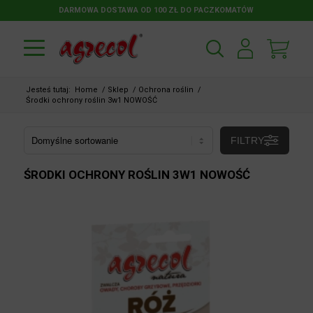
DARMOWA DOSTAWA OD 100 ZŁ DO PACZKOMATÓW
Jesteś tutaj:
Home
/
Sklep
/
Ochrona roślin
/
Środki ochrony roślin 3w1 NOWOŚĆ
FILTRY
ŚRODKI OCHRONY ROŚLIN 3W1 NOWOŚĆ