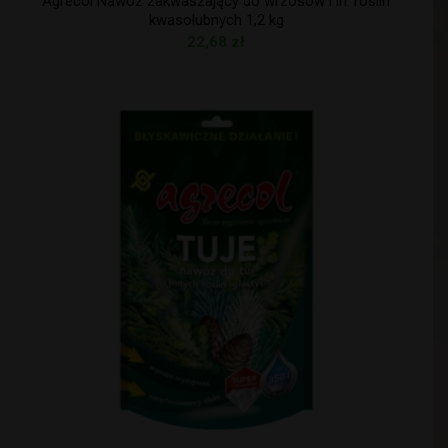
Agrecol Nawóz zakwaszający do wrzosów i in. roślin
kwasolubnych 1,2 kg
22,68
zł