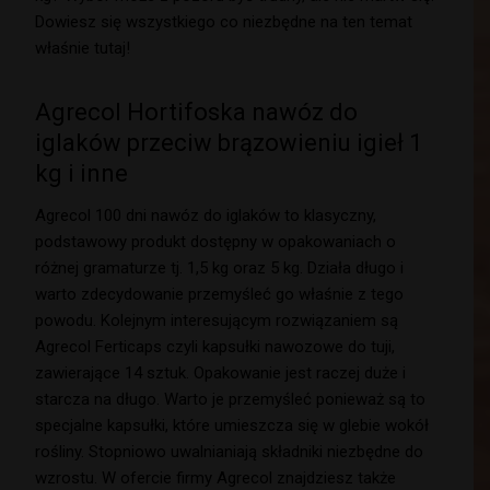
Dowiesz się wszystkiego co niezbędne na ten temat
właśnie tutaj!
Agrecol Hortifoska nawóz do
iglaków przeciw brązowieniu igieł 1
kg i inne
Agrecol 100 dni nawóz do iglaków to klasyczny,
podstawowy produkt dostępny w opakowaniach o
różnej gramaturze tj. 1,5 kg oraz 5 kg. Działa długo i
warto zdecydowanie przemyśleć go właśnie z tego
powodu. Kolejnym interesującym rozwiązaniem są
Agrecol Ferticaps czyli kapsułki nawozowe do tuji,
zawierające 14 sztuk. Opakowanie jest raczej duże i
starcza na długo. Warto je przemyśleć ponieważ są to
specjalne kapsułki, które umieszcza się w glebie wokół
rośliny. Stopniowo uwalnianiają składniki niezbędne do
wzrostu. W ofercie firmy Agrecol znajdziesz także