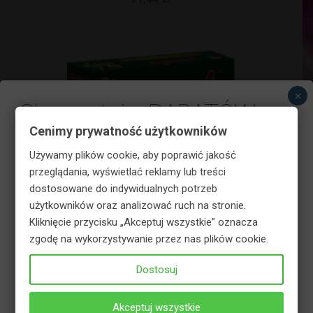
×
Skorzystaj z RABATÓW w
Cenimy prywatność użytkowników
koszyku!
Używamy plików cookie, aby poprawić jakość
przeglądania, wyświetlać reklamy lub treści
dostosowane do indywidualnych potrzeb
użytkowników oraz analizować ruch na stronie.
Kliknięcie przycisku „Akceptuj wszystkie” oznacza
zgodę na wykorzystywanie przez nas plików cookie.
Dostosuj
Agrecol Nawóz do tui oraz cyprysów 1,2 kg
Akceptuj wszystkie