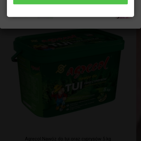
22,68
zł
Agrecol Nawóz do tui oraz cyprysów 5 kg