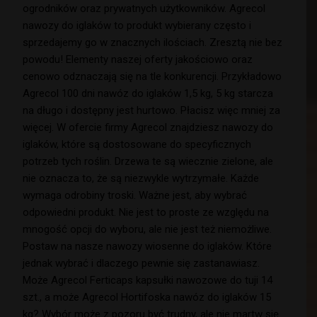
ogrodników oraz prywatnych użytkowników. Agrecol
nawozy do iglaków to produkt wybierany często i
sprzedajemy go w znacznych ilościach. Zresztą nie bez
powodu! Elementy naszej oferty jakościowo oraz
cenowo odznaczają się na tle konkurencji. Przykładowo
Agrecol 100 dni nawóz do iglaków 1,5 kg, 5 kg starcza
na długo i dostępny jest hurtowo. Płacisz więc mniej za
więcej. W ofercie firmy Agrecol znajdziesz nawozy do
iglaków, które są dostosowane do specyficznych
potrzeb tych roślin. Drzewa te są wiecznie zielone, ale
nie oznacza to, że są niezwykle wytrzymałe. Każde
wymaga odrobiny troski. Ważne jest, aby wybrać
odpowiedni produkt. Nie jest to proste ze względu na
mnogość opcji do wyboru, ale nie jest też niemożliwe.
Postaw na nasze nawozy wiosenne do iglaków. Które
jednak wybrać i dlaczego pewnie się zastanawiasz.
Może Agrecol Ferticaps kapsułki nawozowe do tuji 14
szt., a może Agrecol Hortifoska nawóz do iglaków 15
kg? Wybór może z pozoru być trudny, ale nie martw się.