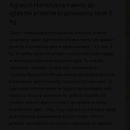
Agrecol Hortifoska nawóz do
iglaków przeciw brązowieniu igieł 3
kg
Oprócz uniwersalnych produktów, w naszej ofercie
znajdziesz także Agrecol Hortifoska nawóz do iglaków
przeciw brązowieniu igieł w opakowaniach 1 kg oraz 3
kg. W niskiej cenie otrzymasz nawozy, które pomagają
w leczeniu problemu brunatnienia igieł. To często
spotykane zjawisko. Działaj więc prewencyjnie i
zastosuj Agrecol Hortifoska nawóz do iglaków przeciw
brązowieniu igieł chociażby 1kg przez pewien czas. To
naprawdę rzetelny wybór w nagłych przypadkach, jeśli
chodzi o nawozy wiosenne do iglaków. Dodatkowo
możesz wybrać Agrecol nawóz do iglaków przeciw
brunatnieniu igieł 1,2 kg, 5 kg, czyli jeszcze kolejną opcję
gramaturową dopasowaną do być może i Twoich
potrzeb. Sprawdź nasze nawozy wiosenne do iglaków.