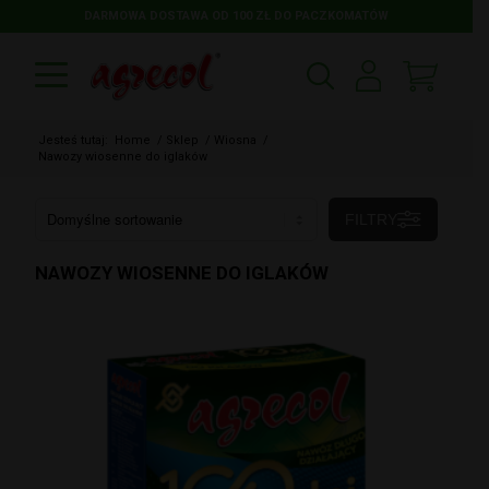
DARMOWA DOSTAWA OD 100 ZŁ DO PACZKOMATÓW
Jesteś tutaj:
Home
/
Sklep
/
Wiosna
/
Nawozy wiosenne do iglaków
FILTRY
NAWOZY WIOSENNE DO IGLAKÓW