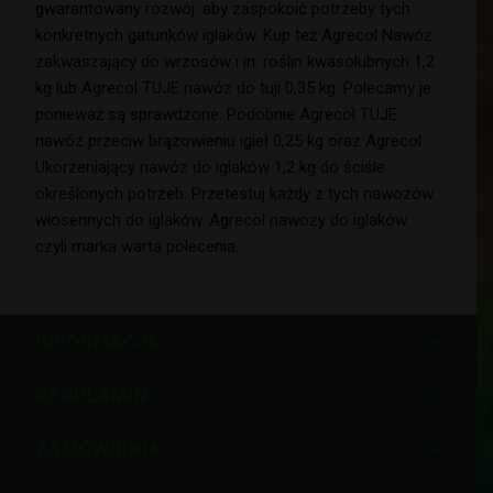
gwarantowany rozwój. aby zaspokoić potrzeby tych
konkretnych gatunków iglaków. Kup też Agrecol Nawóz
zakwaszający do wrzosów i in. roślin kwasolubnych 1,2
kg lub Agrecol TUJE nawóz do tuji 0,35 kg. Polecamy je
ponieważ są sprawdzone. Podobnie Agrecol TUJE
nawóz przeciw brązowieniu igieł 0,25 kg oraz Agrecol
Ukorzeniający nawóz do iglaków 1,2 kg do ściśle
określonych potrzeb. Przetestuj każdy z tych nawozów
wiosennych do iglaków. Agrecol nawozy do iglaków
czyli marka warta polecenia.
INFORMACJE
REGULAMIN
ZAMÓWIENIA