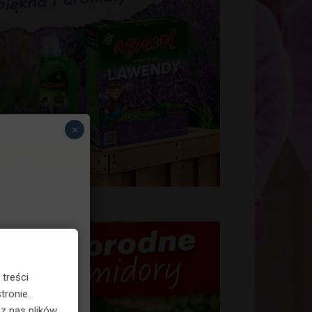
×
 treści
tronie.
z nas plików