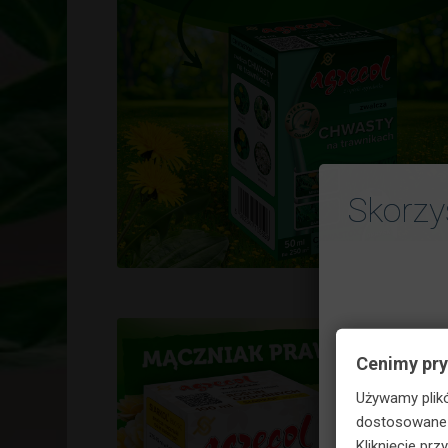
Skorzy
Cenimy pr
Używamy plikó
dostosowane d
Kliknięcie pr