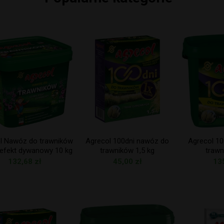
l Nawóz do trawników
Agrecol 100dni nawóz do
Agrecol 1
 efekt dywanowy 10 kg
trawników 1,5 kg
trawn
132,68
zł
45,00
zł
13