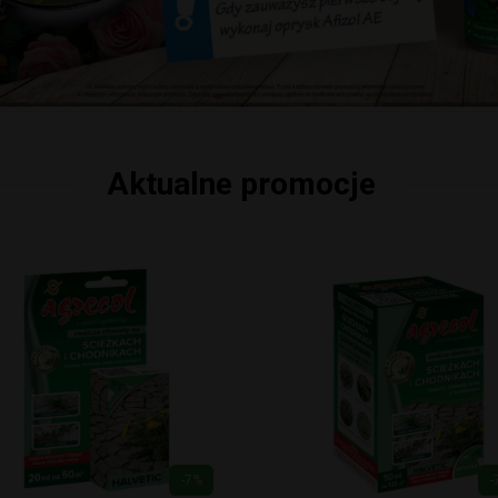
Aktualne promocje
-7%
-8%