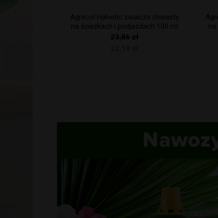
walcza chwasty
Agrecol Halvetic zwalcza chwasty
Agre
jazdach 100 ml
na ścieżkach i podjazdach 20 ml
na 
zł
11,12
zł
zł
10,35
zł