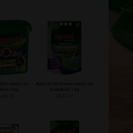
00dni nawóz do
Agrecol Hortifoska nawóz do
ików 5 kg
trawników 1 kg
5,66
zł
20,13
zł