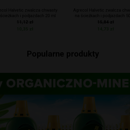
col Halvetic zwalcza chwasty
Agrecol Hantus preparat do
ścieżkach i podjazdach 50 ml
malowania drzewek 250 ml
15,84
zł
25,06
zł
14,73
zł
23,05
zł
Popularne produkty