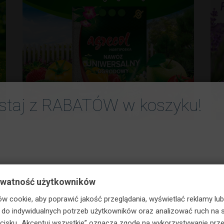
staj z RABATÓW w koszyku!
ywatność użytkowników
w cookie, aby poprawić jakość przeglądania, wyświetlać reklamy lub
o indywidualnych potrzeb użytkowników oraz analizować ruch na s
zycisku „Akceptuj wszystkie” oznacza zgodę na wykorzystywanie prze