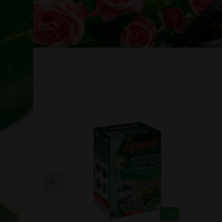
-7%
-7%