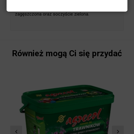
trawników i traw ozdobnych zapewnia
kompleksowe odżywienie przez długi czas
trawnikom intensywnie użytkowanym oraz często
koszonym. Sprawia że darń jest równomiernie
zagęszczona oraz soczyście zielona.
Również mogą Ci się przydać