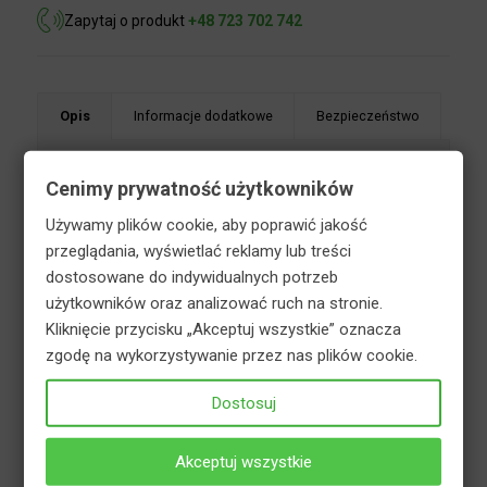
Zapytaj o produkt
+48 723 702 742
Opis
Informacje dodatkowe
Bezpieczeństwo
Cenimy prywatność użytkowników
Używamy plików cookie, aby poprawić jakość
100 dni nawóz do trawników i traw ozdobnych to
przeglądania, wyświetlać reklamy lub treści
nawóz w postaci granulowanej z makro- i
dostosowane do indywidualnych potrzeb
mikroskładnikami o szybkim, a jednocześnie
użytkowników oraz analizować ruch na stronie.
długotrwałym działaniu. Przeznaczony do zasilania
Kliknięcie przycisku „Akceptuj wszystkie” oznacza
wszystkich rodzajów trawników oraz gatunków
zgodę na wykorzystywanie przez nas plików cookie.
traw ozdobnych. Może być stosowany na
Dostosuj
trawnikach na stanowiskach słonecznych i
zacienionych. Zalecany do odżywiania intensywnie
eksploatowanej murawy. Doskonały również do
Akceptuj wszystkie
zakładania nowych trawników. Nawóz 100 dni do