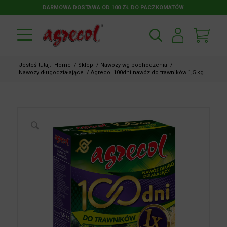
DARMOWA DOSTAWA OD 100 ZŁ DO PACZKOMATÓW
Jesteś tutaj:
Home
/
Sklep
/
Nawozy wg pochodzenia
/
Nawozy długodziałające
/
Agrecol 100dni nawóz do trawników 1,5 kg