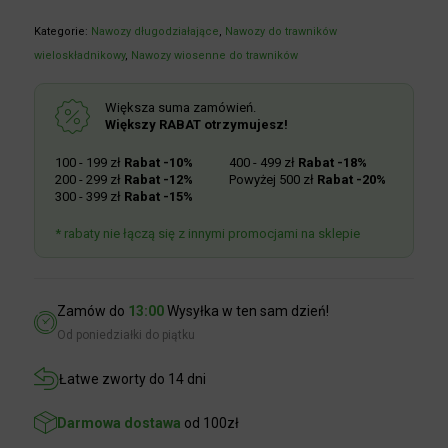
Kategorie:
Nawozy długodziałające
,
Nawozy do trawników
wieloskładnikowy
,
Nawozy wiosenne do trawników
Większa suma zamówień.
Większy RABAT otrzymujesz!
100 - 199 zł
Rabat -10%
400 - 499 zł
Rabat -18%
200 - 299 zł
Rabat -12%
Powyżej 500 zł
Rabat -20%
300 - 399 zł
Rabat -15%
* rabaty nie łączą się z innymi promocjami na sklepie
Zamów do
13:00
Wysyłka w ten sam dzień!
Od poniedziałki do piątku
Łatwe zworty do 14 dni
Darmowa dostawa
od 100zł