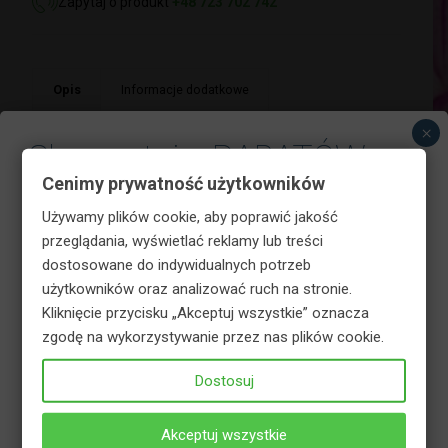
Zapytaj o produkt
+48 723 702 742
Opis
Informacje dodatkowe
×
Bezpieczeństwo
Skorzystaj z RABATÓW w
Cenimy prywatność użytkowników
koszyku!
Kapsułki nawozowe do borówek i jagód
Używamy plików cookie, aby poprawić jakość
kamczackich to rewolucja w nawożeniu!
przeglądania, wyświetlać reklamy lub treści
Nawożenie nigdy nie było tak proste. Bez
dostosowane do indywidualnych potrzeb
odmierzania i kontaktu z produktem sporządzisz
użytkowników oraz analizować ruch na stronie.
roztwór nawozowy, bez ryzyka ubrudzenia się.
Kliknięcie przycisku „Akceptuj wszystkie” oznacza
Kapsułki nawozowe szybko, łatwo i wygodnie
zgodę na wykorzystywanie przez nas plików cookie.
pomogą zatroszczyć się o rośliny. Precyzyjnie
dobrane składniki pokarmowe odpowiadają
Dostosuj
potrzebom Twoich tui i innych roślin iglastych.
Każda kapsułka nawozowa zawiera kompleks
Akceptuj wszystkie