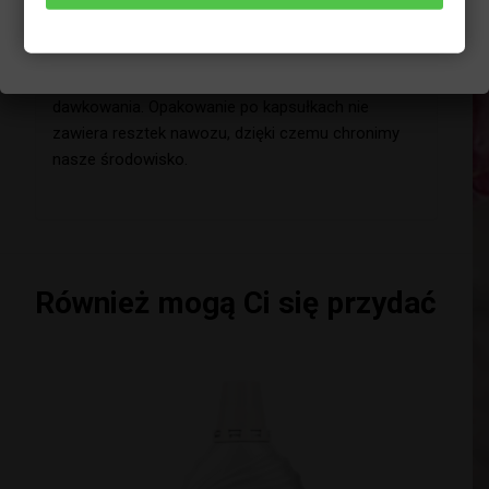
makro- oraz mikro- składników, które gwarantują
prawidłowe wybarwienie igieł i wysoką
zdrowotność roślin.Wystarczy wrzucić kapsułkę
do wody, wymieszać i gotowe – bez konieczności
dawkowania. Opakowanie po kapsułkach nie
zawiera resztek nawozu, dzięki czemu chronimy
nasze środowisko.
Również mogą Ci się przydać