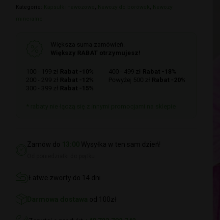
Kategorie:
Kapsułki nawozowe
,
Nawozy do borówek
,
Nawozy
mineralne
Większa suma zamówień.
Większy RABAT otrzymujesz!
100 - 199 zł
Rabat -10%
400 - 499 zł
Rabat -18%
200 - 299 zł
Rabat -12%
Powyżej 500 zł
Rabat -20%
300 - 399 zł
Rabat -15%
* rabaty nie łączą się z innymi promocjami na sklepie
Zamów do
13:00
Wysyłka w ten sam dzień!
Od poniedziałki do piątku
Łatwe zworty do 14 dni
Darmowa dostawa
od 100zł