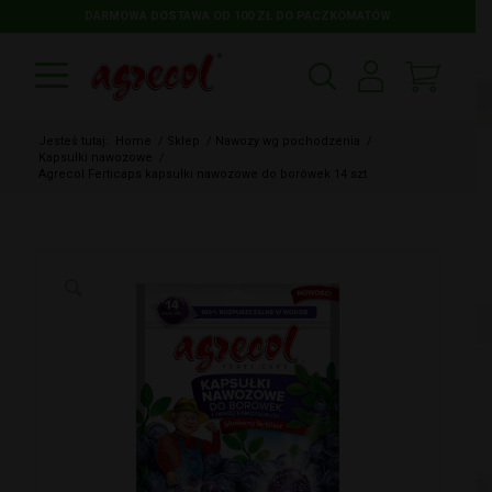
DARMOWA DOSTAWA OD 100 ZŁ DO PACZKOMATÓW
Jesteś tutaj:
Home
/
Sklep
/
Nawozy wg pochodzenia
/
Kapsułki nawozowe
/
Agrecol Ferticaps kapsułki nawozowe do borówek 14 szt