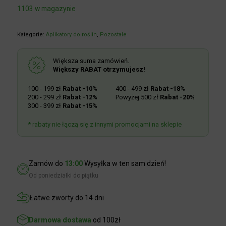
1103 w magazynie
Kategorie:
Aplikatory do roślin
,
Pozostałe
Większa suma zamówień.
Większy RABAT otrzymujesz!
100 - 199 zł
Rabat -10%
400 - 499 zł
Rabat -18%
200 - 299 zł
Rabat -12%
Powyżej 500 zł
Rabat -20%
300 - 399 zł
Rabat -15%
* rabaty nie łączą się z innymi promocjami na sklepie
Zamów do
13:00
Wysyłka w ten sam dzień!
Od poniedziałki do piątku
Łatwe zworty do 14 dni
Darmowa dostawa
od 100zł