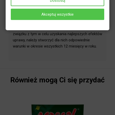
Dostosuj
aplikatory ułatwiają stosowanie. Odżywka do roślin
domowych Green Strong została zaprojektowana
Akceptuj wszystkie
tak, aby mogła wzmacniać je przez cały rok.
Należy pamiętać, że uprawiane w doniczkach
rośliny należą do roślin tropikalnych, dla których
okres wegetacji w warunkach naturalnych trwa
przez cały rok. W związku z tym w celu uzyskania
najlepszych efektów uprawy, należy stworzyć dla
nich odpowiednie warunki w okresie wszystkich 12
miesięcy w roku.
Również mogą Ci się przydać