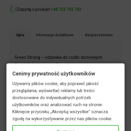
Zapytaj o produkt
+48 723 702 742
Opis
Informacje dodatkowe
Bezpieczeństwo
Green Strong – odżywka do roślin domowych.
Cenimy prywatność użytkowników
Specjalistyczny i wyjątkowo innowacyjny preparat
przeznaczony do regeneracji wszystkich gatunków
Używamy plików cookie, aby poprawić jakość
roślin doniczkowych. Specjalna formuła ułatwia
przeglądania, wyświetlać reklamy lub treści
pobieranie składników oraz wzmacnia system
dostosowane do indywidualnych potrzeb
odpornościowy roślin. Regularne stosowanie
użytkowników oraz analizować ruch na stronie.
wpływa na dobrą kondycję systemu korzeniowego.
Kliknięcie przycisku „Akceptuj wszystkie” oznacza
Odżywka dodatkowo zapewnia sprężystość liści
zgodę na wykorzystywanie przez nas plików cookie.
oraz ich odpowiednie soczyste wybarwienie.
Profesjonalne, estetyczne i gotowe do użycia