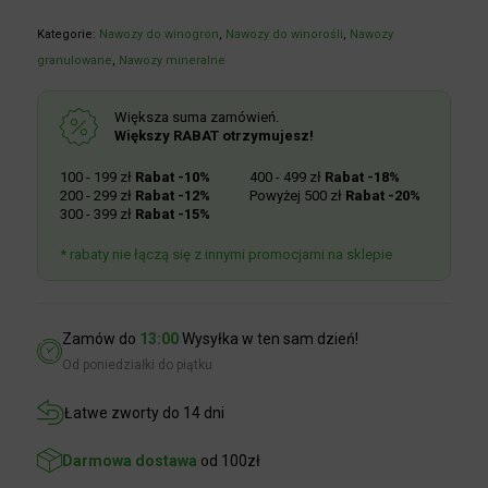
Kategorie:
Nawozy do winogron
,
Nawozy do winorośli
,
Nawozy
granulowane
,
Nawozy mineralne
Większa suma zamówień.
Większy RABAT otrzymujesz!
100 - 199 zł
Rabat -10%
400 - 499 zł
Rabat -18%
200 - 299 zł
Rabat -12%
Powyżej 500 zł
Rabat -20%
300 - 399 zł
Rabat -15%
* rabaty nie łączą się z innymi promocjami na sklepie
Zamów do
13:00
Wysyłka w ten sam dzień!
Od poniedziałki do piątku
Łatwe zworty do 14 dni
Darmowa dostawa
od 100zł