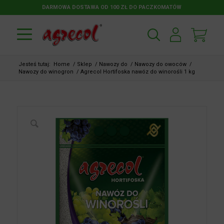
DARMOWA DOSTAWA OD 100 ZŁ DO PACZKOMATÓW
Jesteś tutaj:
Home
/
Sklep
/
Nawozy do
/
Nawozy do owoców
/
Nawozy do winogron
/
Agrecol Hortifoska nawóz do winorośli 1 kg