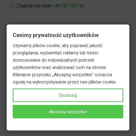
Zapytaj o produkt
+48 723 702 742
Opis
Informacje dodatkowe
Cenimy prywatność użytkowników
Bezpieczeństwo
Używamy plików cookie, aby poprawić jakość
przeglądania, wyświetlać reklamy lub treści
dostosowane do indywidualnych potrzeb
Hortifoska nawóz do winorośli to granulowany
użytkowników oraz analizować ruch na stronie.
nawóz mineralny. Przeznaczony do nawożenia
Kliknięcie przycisku „Akceptuj wszystkie” oznacza
wszystkich gatunków i odmian winorośli.
zgodę na wykorzystywanie przez nas plików cookie.
Odpowiednio dobrane składniki odżywcze
zapewniają prawidłowy wzrost oraz obfite
Dostosuj
owocowanie. Regularnie stosowany nawóz
hortifoska do winorośli dostarcza wszystkie
Akceptuj wszystkie
niezbędne składniki pokarmowe, podnosząc
odporność roślin na choroby i szkodniki.