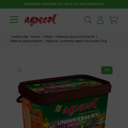
DARMOWA DOSTAWA OD 100 ZŁ DO PACZKOMATÓW
Jesteś tutaj:
Home
/
Sklep
/
Nawozy wg pochodzenia
/
Nawozy granulowane
/
Agrecol Jesienny nawóz bez azotu 5 kg
-8%