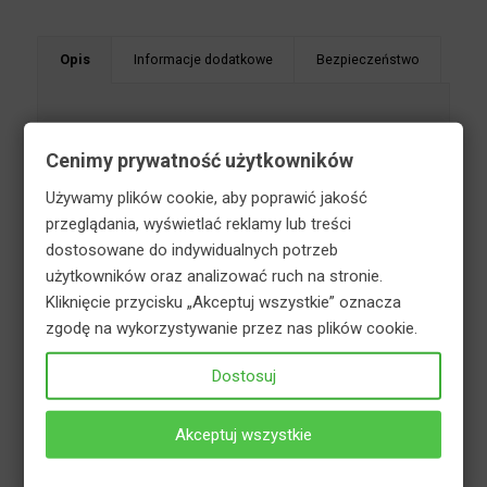
Opis
Informacje dodatkowe
Bezpieczeństwo
Cenimy prywatność użytkowników
Nawóz jesienny uniwersalny to granulowany
Używamy plików cookie, aby poprawić jakość
nawóz fosforowo-potasowy, przeznaczony do
przeglądania, wyświetlać reklamy lub treści
jesiennego nawożenia wszelkich upraw
dostosowane do indywidualnych potrzeb
wieloletnich, szczególnie tych drewniejących na
użytkowników oraz analizować ruch na stronie.
zimę: drzew, krzewów, krzewinek oraz pnączy.
Kliknięcie przycisku „Akceptuj wszystkie” oznacza
Doskonale sprawdza się również w uprawach
zgodę na wykorzystywanie przez nas plików cookie.
warzyw i jednorocznych roślin kwitnących,
ponieważ wpływa na przedłużenie okresu
Dostosuj
kwitnienia i szybsze dojrzewanie owoców. Dzięki
dużej zawartości potasu, nawozy jesienne
Akceptuj wszystkie
pobudzają rośliny do powtórnego, wydłużonego
kwitnienia. Dlatego warto zasilać nimi np. róże i