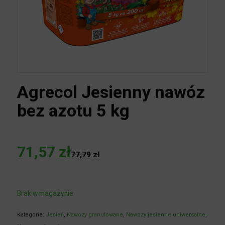
Agrecol Jesienny
nawóz bez azotu 5 kg
71,57
zł
77,79
zł
Brak w magazynie
Kategorie:
Jesień
,
Nawozy granulowane
,
Nawozy jesienne
uniwersalne
,
Nawozy mineralne