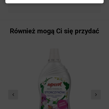
byliny, kwitnące jesienią. Nawozy jesienne warto
zacząć już stosować latem (nawet od lipca,
zamiast nawozów azotowych).
Również mogą Ci się przydać