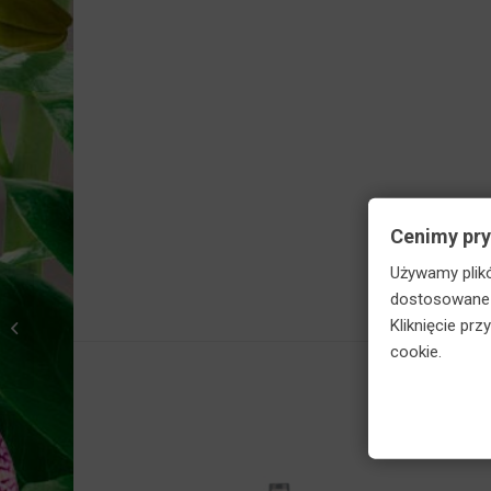
Skorzy
Cenimy pr
Używamy plikó
dostosowane d
Agrecol BIOHUMICOL
Kliknięcie pr
do warzyw ziół i
cookie.
owoców 1 L