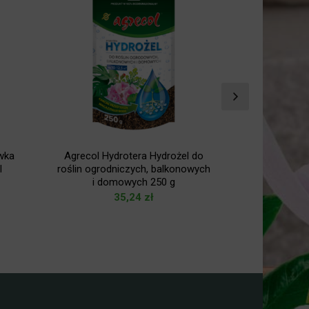
wka
Agrecol Hydrotera Hydrożel do
Agrecol UK
l
roślin ogrodniczych, balkonowych
sadzonek 
i domowych 250 g
35,24
zł