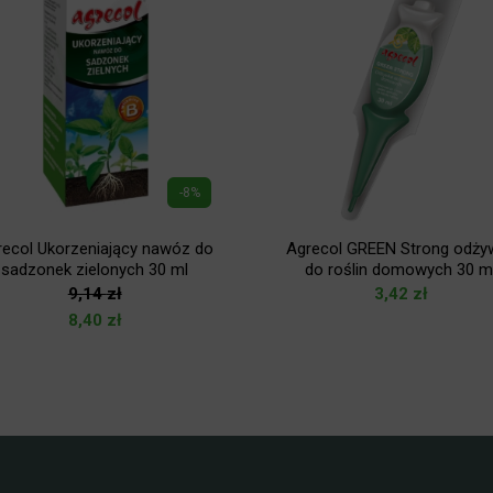
-8%
recol Ukorzeniający nawóz do
Agrecol GREEN Strong odży
sadzonek zielonych 30 ml
do roślin domowych 30 m
9,14
zł
3,42
zł
8,40
zł