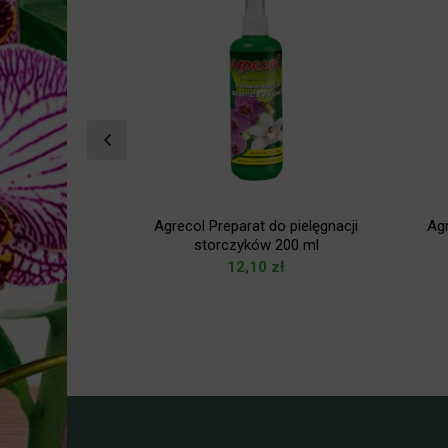
ray wspomaga
Agrecol Preparat do pielęgnacji
Ag
oców 0,5 L
storczyków 200 ml
zł
12,10
zł