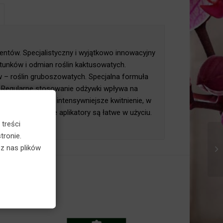
×
ntów. Specjalistyczny i wyjątkowo
zystkich gatunków i odmian roślin
nych sukulentów – roślin gruboszowatych.
 wzmacnia rośliny. Regularne stosowanie
go, łodyg i liści, a także zapewnia
ktusów kwitnących. Profesjonalne i
 treści
tronie.
z nas plików