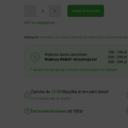
Dodaj do koszyka
665 w magazynie
Kategorie:
Aplikatory do roślin
,
Nawozy do kaktusów i sukulentów
,
Naw
100 - 199 zł
R
Większa suma zamówień.
200 - 299 zł
R
Większy RABAT otrzymujesz!
300 - 399 zł
R
* rabaty nie łączą się z innymi promocjami na sklepie
Zamów do
13:00
Wysyłka w ten sam dzień!
Od poniedziałki do piątku
Darmowa dostawa
od 100zł