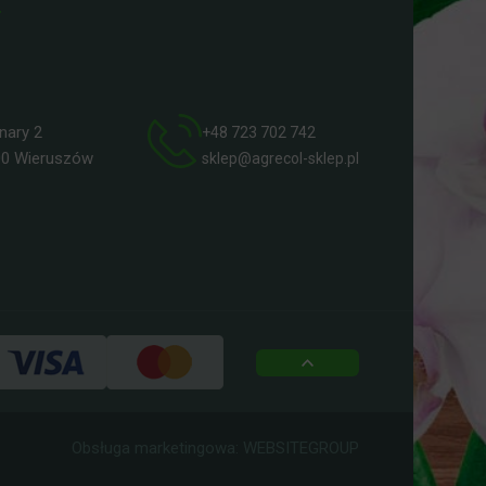
ry 2
+48 723 702 742
 Wieruszów
sklep@agrecol-sklep.pl
top
Obsługa marketingowa:
WEBSITEGROUP