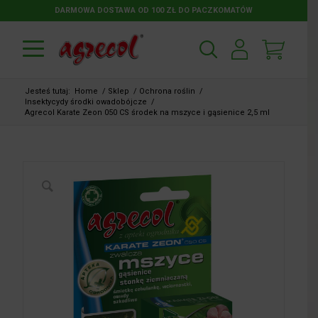
DARMOWA DOSTAWA OD 100 ZŁ DO PACZKOMATÓW
Jesteś tutaj:
Home
/
Sklep
/
Ochrona roślin
/
Insektycydy środki owadobójcze
/
Agrecol Karate Zeon 050 CS środek na mszyce i gąsienice 2,5 ml