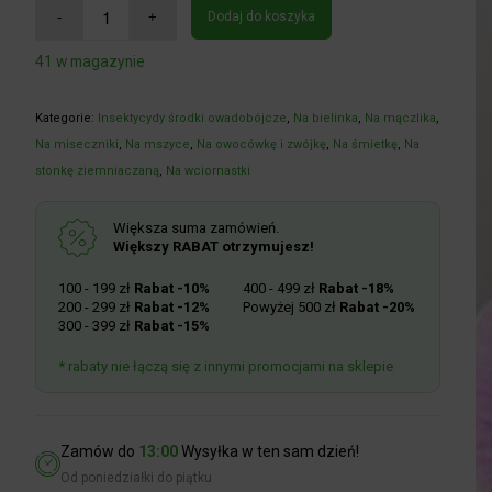
Dodaj do koszyka
41 w magazynie
Kategorie:
Insektycydy środki owadobójcze
,
Na bielinka
,
Na mączlika
,
Na miseczniki
,
Na mszyce
,
Na owocówkę i zwójkę
,
Na śmietkę
,
Na
stonkę ziemniaczaną
,
Na wciornastki
Większa suma zamówień.
Większy RABAT otrzymujesz!
100 - 199 zł
Rabat -10%
400 - 499 zł
Rabat -18%
200 - 299 zł
Rabat -12%
Powyżej 500 zł
Rabat -20%
300 - 399 zł
Rabat -15%
* rabaty nie łączą się z innymi promocjami na sklepie
Zamów do
13:00
Wysyłka w ten sam dzień!
Od poniedziałki do piątku