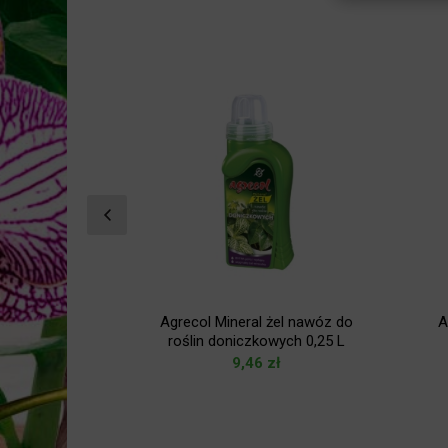
el nawóz do
Agrecol Mineral żel nawóz do
A
wek 0,25 L
roślin doniczkowych 0,25 L
ł
9,46
zł