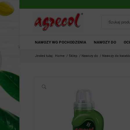
NAWOZY WG POCHODZENIA
NAWOZY DO
OC
Jesteś tutaj:
Home
/
Sklep
/
Nawozy do
/
Nawozy do kwiató