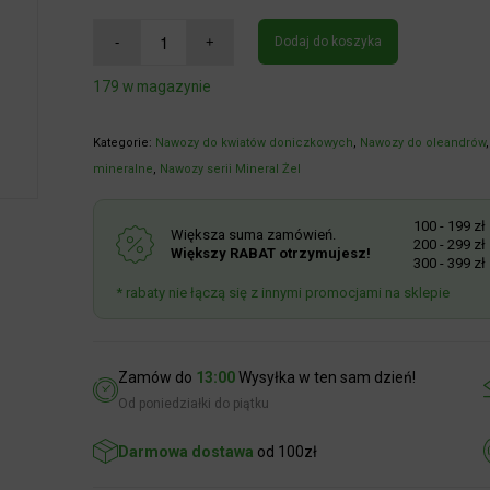
Dodaj do koszyka
179 w magazynie
Kategorie:
Nawozy do kwiatów doniczkowych
,
Nawozy do oleandrów
,
mineralne
,
Nawozy serii Mineral Żel
100 - 199 zł
R
Większa suma zamówień.
200 - 299 zł
R
Większy RABAT otrzymujesz!
300 - 399 zł
R
* rabaty nie łączą się z innymi promocjami na sklepie
Zamów do
13:00
Wysyłka w ten sam dzień!
Od poniedziałki do piątku
Darmowa dostawa
od 100zł