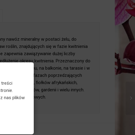
×
nny nawóz mineralny w postaci żelu, do
roślin, znajdujących się w fazie kwitnienia
e zapewnia zawiązywanie dużej liczby
łużenie okresu kwitnienia. Przeznaczony do
awianych w domu, na balkonie, na tarasie i w
itnienia jak i w fazach poprzedzających
 np.: kalanchoe, fiołków afrykańskich,
 treści
iatów, grudników, gardenii i wielu innych.
tronie.
u roślin balkonowych.
z nas plików