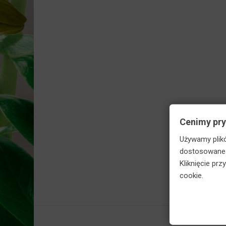
Skorzy
Cenimy pr
Używamy plikó
dostosowane d
Kliknięcie pr
cookie.