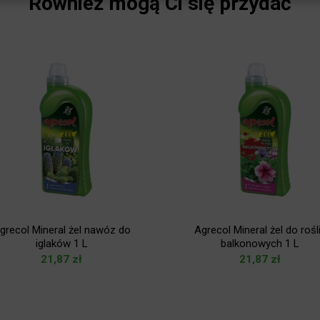
Również mogą Ci się przydać
grecol Mineral żel nawóz do
Agrecol Mineral żel do rośl
iglaków 1 L
balkonowych 1 L
21,87
zł
21,87
zł