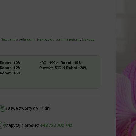
Nawozy do pelargonii
,
Nawozy do surfinii i petunii
,
Nawozy
abat -10%
400 - 499 zł
Rabat -18%
abat -12%
Powyżej 500 zł
Rabat -20%
abat -15%
Łatwe zworty do 14 dni
Zapytaj o produkt
+48 723 702 742