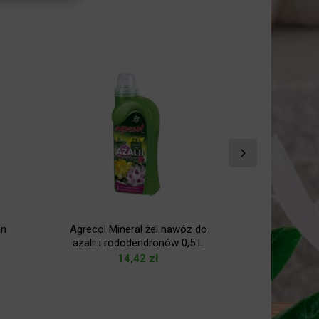
in
Agrecol Mineral żel nawóz do
Agrecol Mi
azalii i rododendronów 0,5 L
bo
14,42
zł