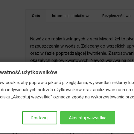
Opis
Informacje dodatkowe
Bezpieczeństwo
staj z RABATÓW w koszyku!
Nawóz do roślin kwitnących z serii Mineral żel to pły
rozpuszczania w wodzie. Zalecany do wszelkich upraw 
oraz w fazie poprzedzającej kwitnienie. Zastosowani
okazałych pąków kwiatowych. Nawóz wpływa na przed
nawożenia wszelkich roślin ozdobnych z kwiatów, upr
ywatność użytkowników
ogrodzie. Zalecany do stosowania zarówno w fazie kw
kwitnienie. Nawóz można stosować w uprawach roślin,
w cookie, aby poprawić jakość przeglądania, wyświetlać reklamy lub
amarylisów, anturium, cyklamenów perskich, skrzydłokw
o indywidualnych potrzeb użytkowników oraz analizować ruch na s
Nawóz może być z powodzeniem stosowany również 
zycisku „Akceptuj wszystkie” oznacza zgodę na wykorzystywanie prze
Dostosuj
Akceptuj wszystkie