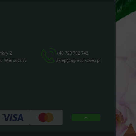
ry 2
+48 723 702 742
 Wieruszów
sklep@agrecol-sklep.pl
top