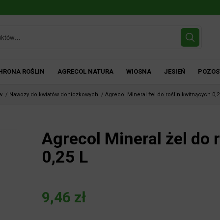
HRONA ROŚLIN
AGRECOL NATURA
WIOSNA
JESIEŃ
POZOS
w
/
Nawozy do kwiatów doniczkowych
/
Agrecol Mineral żel do roślin kwitnących 0,2
Agrecol Mineral żel do 
0,25 L
9,46
zł