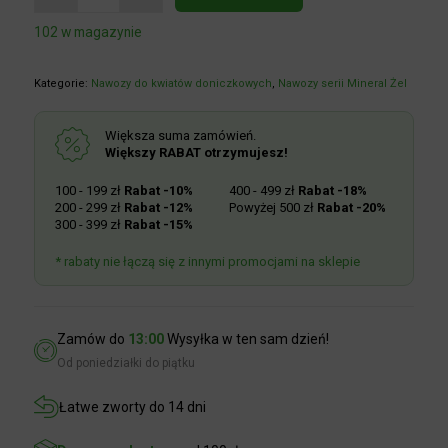
102 w magazynie
Kategorie:
Nawozy do kwiatów doniczkowych
,
Nawozy serii Mineral
Żel
Większa suma zamówień.
Większy RABAT otrzymujesz!
100 - 199 zł
Rabat -10%
400 - 499 zł
Rabat -18%
200 - 299 zł
Rabat -12%
Powyżej 500 zł
Rabat -20%
300 - 399 zł
Rabat -15%
* rabaty nie łączą się z innymi promocjami na sklepie
Zamów do
13:00
Wysyłka w ten sam dzień!
Od poniedziałki do piątku
Łatwe zworty do 14 dni