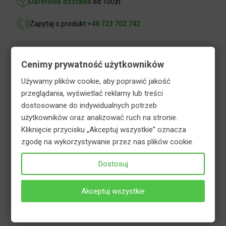
Darmowa dostawa
od 100zł
Zapytaj o produkt
+48 723 702 742
Cenimy prywatność użytkowników
Opis
Informacje dodatkowe
Używamy plików cookie, aby poprawić jakość
przeglądania, wyświetlać reklamy lub treści
Bezpieczeństwo
dostosowane do indywidualnych potrzeb
użytkowników oraz analizować ruch na stronie.
Kliknięcie przycisku „Akceptuj wszystkie” oznacza
Nawóz do roślin doniczkowych z serii Mineral żel
zgodę na wykorzystywanie przez nas plików cookie.
to płynny nawóz mineralny w postaci żelu, do
rozpuszczania w wodzie. Przeznaczony do
Dostosuj
całorocznego uzupełniania makro- i
mikroskładników pokarmowych w uprawach roślin
Akceptuj wszystkie
doniczkowych, rosnących w warunkach
domowych. Zalecany do nawożenia zarówno
roślin ozdobnych z liści jak i kwitnących. Żelowa