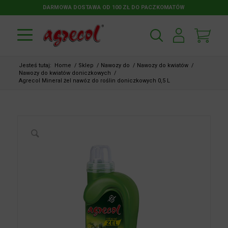
DARMOWA DOSTAWA OD 100 ZŁ DO PACZKOMATÓW
Jesteś tutaj:
Home
/
Sklep
/
Nawozy do
/
Nawozy do kwiatów
/
Nawozy do kwiatów doniczkowych
/
Agrecol Mineral żel nawóz do roślin doniczkowych 0,5 L