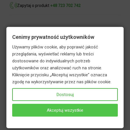
Zapytaj o produkt
+48 723 702 742
Cenimy prywatność użytkowników
Opis
Informacje dodatkowe
Używamy plików cookie, aby poprawić jakość
Bezpieczeństwo
przeglądania, wyświetlać reklamy lub treści
dostosowane do indywidualnych potrzeb
użytkowników oraz analizować ruch na stronie.
Nawóz do trawników na mech to granulowany
Kliknięcie przycisku „Akceptuj wszystkie” oznacza
nawóz mineralny. Przygotowany do nawożenia
zgodę na wykorzystywanie przez nas plików cookie.
trawników, na których występuje mech. Zawarte w
nawozie żelazo natychmiastowo hamuje proces
Dostosuj
rozwoju mchu, a wysoka zawartość azotu
powoduje szybkie zarastanie trawą pustych
Akceptuj wszystkie
miejsc. Wzmacniające działanie azotu sprawia, że
osłabiona występowaniem mchu trawa staje się
zdrowsza, odzyskuje soczysty, zielony kolor, a