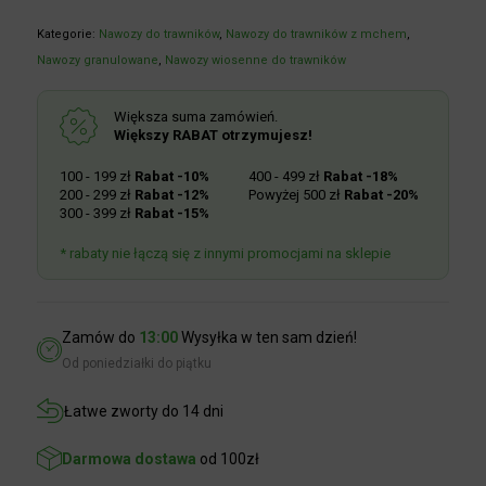
194 w magazynie
Kategorie:
Nawozy do trawników
,
Nawozy do trawników z mchem
,
Nawozy granulowane
,
Nawozy wiosenne do trawników
Większa suma zamówień.
Większy RABAT otrzymujesz!
100 - 199 zł
Rabat -10%
400 - 499 zł
Rabat -18%
200 - 299 zł
Rabat -12%
Powyżej 500 zł
Rabat -20%
300 - 399 zł
Rabat -15%
* rabaty nie łączą się z innymi promocjami na sklepie
Zamów do
13:00
Wysyłka w ten sam dzień!
Od poniedziałki do piątku
Łatwe zworty do 14 dni
Darmowa dostawa
od 100zł