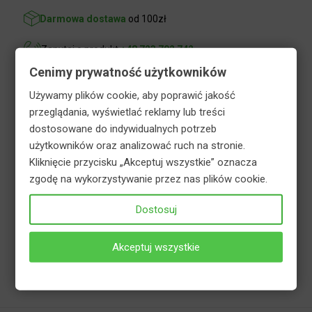
Darmowa dostawa
od 100zł
Zapytaj o produkt
+48 723 702 742
Cenimy prywatność użytkowników
Używamy plików cookie, aby poprawić jakość
Opis
Informacje dodatkowe
przeglądania, wyświetlać reklamy lub treści
dostosowane do indywidualnych potrzeb
Bezpieczeństwo
użytkowników oraz analizować ruch na stronie.
Kliknięcie przycisku „Akceptuj wszystkie” oznacza
zgodę na wykorzystywanie przez nas plików cookie.
Nawóz do rododendronów i azalii to granulowany
nawóz mineralny. Przeznaczony do nawożenia
Dostosuj
wszelkich gatunków i odmian różaneczników, azalii
i innych roślin wrzosowatych. Nawóz może być
Akceptuj wszystkie
również stosowany w uprawach innych roślin
kwasolubnych.