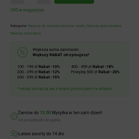
300 w magazynie
Kategorie:
Nawozy do rododendronów i azalii
,
Nawozy granulowane
,
Nawozy mineralne
Większa suma zamówień.
Większy RABAT otrzymujesz!
100 - 199 zł
Rabat -10%
400 - 499 zł
Rabat -18%
200 - 299 zł
Rabat -12%
Powyżej 500 zł
Rabat -20%
300 - 399 zł
Rabat -15%
* rabaty nie łączą się z innymi promocjami na sklepie
Zamów do
13:00
Wysyłka w ten sam dzień!
Od poniedziałki do piątku
Łatwe zworty do 14 dni