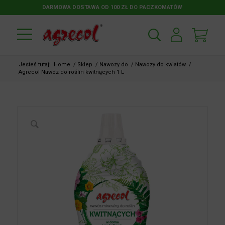
DARMOWA DOSTAWA OD 100 ZŁ DO PACZKOMATÓW
Jesteś tutaj:
Home
/
Sklep
/
Nawozy do
/
Nawozy do kwiatów
/
Agrecol Nawóz do roślin kwitnących 1 L