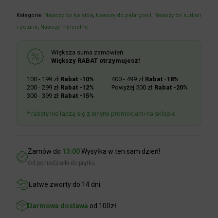
Kategorie:
Nawozy do kwiatów
,
Nawozy do pelargonii
,
Nawozy do
surfinii i petunii
,
Nawozy mineralne
Większa suma zamówień.
Większy RABAT otrzymujesz!
100 - 199 zł
Rabat -10%
400 - 499 zł
Rabat -18%
200 - 299 zł
Rabat -12%
Powyżej 500 zł
Rabat -20%
300 - 399 zł
Rabat -15%
* rabaty nie łączą się z innymi promocjami na sklepie
Zamów do
13:00
Wysyłka w ten sam dzień!
Od poniedziałki do piątku
Łatwe zworty do 14 dni
Darmowa dostawa
od 100zł