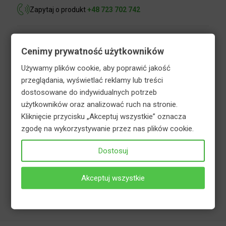
Zapytaj o produkt
+48 723 702 742
Opis
Informacje dodatkowe
Cenimy prywatność użytkowników
Używamy plików cookie, aby poprawić jakość
Bezpieczeństwo
przeglądania, wyświetlać reklamy lub treści
dostosowane do indywidualnych potrzeb
użytkowników oraz analizować ruch na stronie.
Wieloskładnikowy, kompletny nawóz mineralny,
Kliknięcie przycisku „Akceptuj wszystkie” oznacza
przeznaczony do nawożenia wszelkich odmian
zgodę na wykorzystywanie przez nas plików cookie.
roślin kwitnących. Dzięki płynnej formie działa
natychmiastowo i jest łatwo przyswajalny.
Dostosuj
Systematycznie stosowany zapewnia prawidłowy
wzrost oraz częste, długotrwałe i obfite kwitnienie.
Akceptuj wszystkie
Zalecany do stosowania w uprawach
balkonowych, domowych oraz ogrodowych.