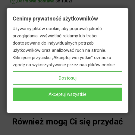
Zapytaj o produkt
+48 723 702 742
Cenimy prywatność użytkowników
Używamy plików cookie, aby poprawić jakość
przeglądania, wyświetlać reklamy lub treści
Opis
Bezpieczeństwo
dostosowane do indywidualnych potrzeb
użytkowników oraz analizować ruch na stronie.
nawóz do zasilania truskawek i poziomek
Kliknięcie przycisku „Akceptuj wszystkie” oznacza
można go stosować także do zasilania
zgodę na wykorzystywanie przez nas plików cookie.
porzeczek i malin
poprawia strukturę gleby dzięki dużej
Dostosuj
zawartości materii organicznej
Akceptuj wszystkie
Również mogą Ci się przydać