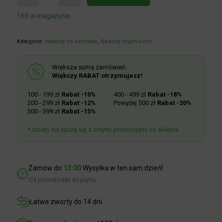
160 w magazynie
Kategorie:
Nawozy do borówek
,
Nawozy organiczne
Większa suma zamówień.
Większy RABAT otrzymujesz!
100 - 199 zł
Rabat -10%
400 - 499 zł
Rabat -18%
200 - 299 zł
Rabat -12%
Powyżej 500 zł
Rabat -20%
300 - 399 zł
Rabat -15%
* rabaty nie łączą się z innymi promocjami na sklepie
Zamów do
13:00
Wysyłka w ten sam dzień!
Od poniedziałki do piątku
Łatwe zworty do 14 dni
Darmowa dostawa
od 100zł