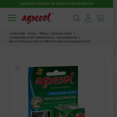
DARMOWA DOSTAWA OD 100 ZŁ DO PACZKOMATÓW
Jesteś tutaj:
Home
/
Sklep
/
Ochrona roślin
/
Insektycydy środki owadobójcze
/
Na przędziorki
/
Agrecol Nissorun strong 250 SC środek na przędziorki 5 ml