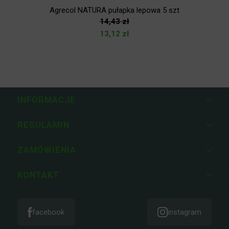
-9%
Agrecol NATURA pułapka lepowa 5 szt
14,43
zł
13,12
zł
INFORMACJE
REGULAMIN
ZAMÓWIENIA
KONTAKT
facebook
instagram