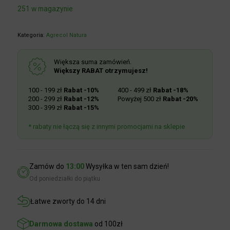
251 w magazynie
Kategoria:
Agrecol Natura
Większa suma zamówień.
Większy RABAT otrzymujesz!
100 - 199 zł
Rabat -10%
400 - 499 zł
Rabat -18%
200 - 299 zł
Rabat -12%
Powyżej 500 zł
Rabat -20%
300 - 399 zł
Rabat -15%
* rabaty nie łączą się z innymi promocjami na sklepie
Zamów do
13:00
Wysyłka w ten sam dzień!
Od poniedziałki do piątku
Łatwe zworty do 14 dni
Darmowa dostawa
od 100zł