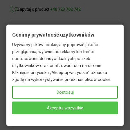
Zapytaj o produkt
+48 723 702 742
Opis
Informacje dodatkowe
Cenimy prywatność użytkowników
Bezpieczeństwo
Używamy plików cookie, aby poprawić jakość
przeglądania, wyświetlać reklamy lub treści
dostosowane do indywidualnych potrzeb
użytkowników oraz analizować ruch na stronie.
Organiczny stymulator wzrostu roślin
Kliknięcie przycisku „Akceptuj wszystkie” oznacza
STYMUFLOR-P dzięki zawartości substancji
zgodę na wykorzystywanie przez nas plików cookie.
pozyskanych z pokrzywy wpływa pozytywnie na
wzrost, kwitnienie i plonowanie roślin. Preparat
Dostosuj
przeznaczony jest do podlewania oraz
bezpośredniego opryskiwania roślin warzywnych i
Akceptuj wszystkie
ozdobnych. Regularnie stosowany zwiększa wigor
roślin oraz ich odporność na warunki stresowe.