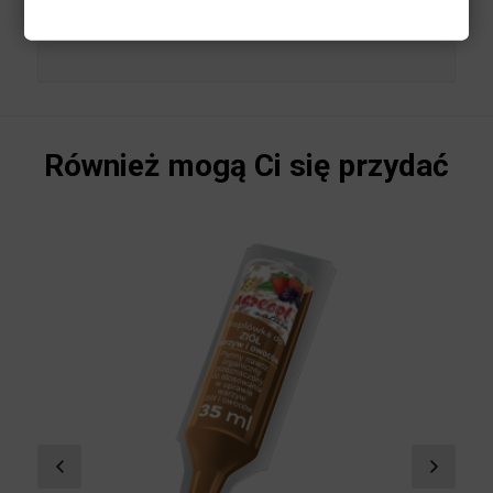
rozkładają materię organiczną.
Również mogą Ci się przydać