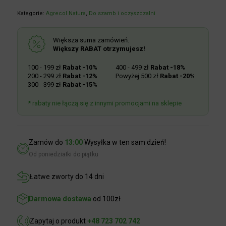
Kategorie:
Agrecol Natura
,
Do szamb i oczyszczalni
Większa suma zamówień.
Większy RABAT otrzymujesz!
100 - 199 zł
Rabat -10%
400 - 499 zł
Rabat -18%
200 - 299 zł
Rabat -12%
Powyżej 500 zł
Rabat -20%
300 - 399 zł
Rabat -15%
* rabaty nie łączą się z innymi promocjami na sklepie
Zamów do
13:00
Wysyłka w ten sam dzień!
Od poniedziałki do piątku
Łatwe zworty do 14 dni
Darmowa dostawa
od 100zł
Zapytaj o produkt
+48 723 702 742