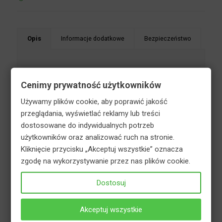
Opis
Informacje dodatkowe
Bezpieczeństwo
Sanitar Active to nowoczesny, naturalny biopreparat,
Cenimy prywatność użytkowników
służący do obróbki oraz unieszkodliwiania ścieków
oraz nieczystości zgromadzonych w szambach,
Używamy plików cookie, aby poprawić jakość
oczyszczalniach ścieków i latrynach. Preparat
przeglądania, wyświetlać reklamy lub treści
niweluje przykre zapachy pochodzące z tych
dostosowane do indywidualnych potrzeb
urządzeń. Zapobiega przedostawaniu się do gruntu
użytkowników oraz analizować ruch na stronie.
szkodliwych substancji, zawartych w
Kliknięcie przycisku „Akceptuj wszystkie” oznacza
nieczystościach i ściekach, pochodzących z
zgodę na wykorzystywanie przez nas plików cookie.
gospodarstw domowych. Sanitar Active jest
Dostosuj
bezpieczny dla zwierząt i środowiska. Ulega
biodegradacji. Nie niszczy urządzeń kanalizacyjnych.
W 10 gramach preparatu znajduje się kilka milionów
Akceptuj wszystkie
wyselekcjonowanych mikroorganizmów, które