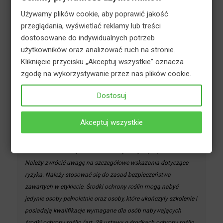
koszyku!
interwencyjnego w zwalczaniu chorób.
Używamy plików cookie, aby poprawić jakość
przeglądania, wyświetlać reklamy lub treści
Uwaga! Ze środków ochrony roślin należy
dostosowane do indywidualnych potrzeb
korzystać z zachowaniem bezpieczeństwa.
użytkowników oraz analizować ruch na stronie.
Przed każdym użyciem przeczytaj informacje
Kliknięcie przycisku „Akceptuj wszystkie” oznacza
zamieszczone na etykiecie i informacje
zgodę na wykorzystywanie przez nas plików cookie.
dotyczące produktu.
Dostosuj
Kupujący oświadcza, iż spełnia warunki wymienione w art. 25
ust.3 pkt 5 ustawy z dnia 8 marca 2013 r. o środkach ochrony
Akceptuj wszystkie
roślin oraz posiada przeszkolenie w zakresie stosowania
środków ochrony roślin w przypadku środków dla
użytkowników profesjonalnych. Przed każdym użyciem
przeczytaj informacje zamieszczone w etykiecie i informacje
dotyczące produktu. Należy zwrócić uwagę na szczegółowe
wskazania dotyczące ryzyka. Należy stosować się do zasad
bezpieczeństwa zawartych w etykiecie. Środki ochrony roślin
mogą nabyć jedynie osoby pełnoletnie oraz osoby, które