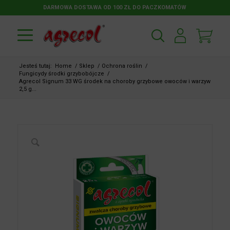
DARMOWA DOSTAWA OD 100 ZŁ DO PACZKOMATÓW
Jesteś tutaj:
Home
/
Sklep
/
Ochrona roślin
/
Fungicydy środki grzybobójcze
/
Agrecol Signum 33 WG środek na choroby grzybowe owoców i
warzyw 2,5 g...