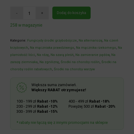
Dodaj do koszyka
258 w magazynie
Kategorie:
Fungicydy środki grzybobójcze
,
Na alternariozę
,
Na czerń
krzyżowych
,
Na mączniaka prawdziwego
,
Na mącznika rzekomego
,
Na plamistość liści
,
Na rdzę
,
Na szarą pleśń
,
Na zamieranie pędów
,
Na zarazę ziemniaka
,
Na zgniliznę
,
Środki na choroby roślin
,
Środki
na choroby roślin rabatowych
,
Środki na choroby warzyw
Większa suma zamówień.
Większy RABAT otrzymujesz!
100 - 199 zł
Rabat -10%
400 - 499 zł
Rabat -18%
200 - 299 zł
Rabat -12%
Powyżej 500 zł
Rabat -20%
300 - 399 zł
Rabat -15%
* rabaty nie łączą się z innymi promocjami na sklepie