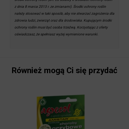
ukończyły szkolenie i posiadają kwalifikacje wymagane dla
osób nabywających środki ochrony roślin (art. 28 ustawy o
środkach ochrony roślin z dnia 8 marca 2013 r. ze zmianami).
Środki ochrony roślin należy stosować w taki sposób, aby nie
stwarzać zagrożenia dla zdrowia ludzi, zwierząt oraz dla
środowiska. Kupującym środki ochrony roślin musi być osoba
trzeźwą. Korzystając z oferty oświadczasz, że spełniasz wyżej
wymienione warunki.
Również mogą Ci się przydać