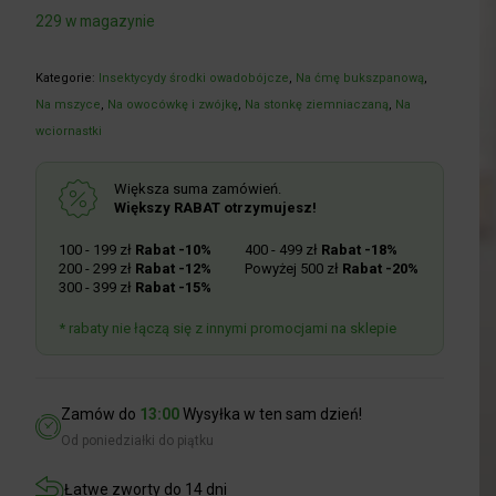
229 w magazynie
Kategorie:
Insektycydy środki owadobójcze
,
Na ćmę bukszpanową
,
Na mszyce
,
Na owocówkę i zwójkę
,
Na stonkę ziemniaczaną
,
Na
wciornastki
Większa suma zamówień.
Większy RABAT otrzymujesz!
100 - 199 zł
Rabat -10%
400 - 499 zł
Rabat -18%
200 - 299 zł
Rabat -12%
Powyżej 500 zł
Rabat -20%
300 - 399 zł
Rabat -15%
* rabaty nie łączą się z innymi promocjami na sklepie
Zamów do
13:00
Wysyłka w ten sam dzień!
Od poniedziałki do piątku
Łatwe zworty do 14 dni