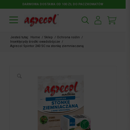
DARMOWA DOSTAWA OD 100 ZŁ DO PACZKOMATÓW
Jesteś tutaj:
Home
/
Sklep
/
Ochrona roślin
/
Insektycydy środki owadobójcze
/
Agrecol Spintor 240 SC na stonkę ziemniaczaną