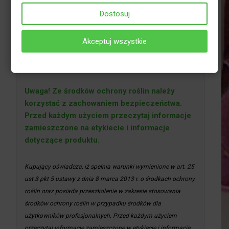
Ze środków ochrony roślin należy korzystać z
Dostosuj
zachowaniem bezpieczeństwa. Przed każdym
użyciem przeczytaj informacje zamieszczone w
etykiecie i informacje dotyczące produktu.
Akceptuj wszystkie
Zapoznaj się z zagrożeniami i postępuj zgodnie ze
środkami ostrożności wymienionymi na etykiecie.
Uwaga! Ze środków ochrony roślin należy
korzystać z zachowaniem bezpieczeństwa.
Przed każdym użyciem przeczytaj informacje
zamieszczone na etykiecie i informacje
dotyczące produktu.
Kupujący oświadcza, iż spełnia warunki wymienione w art. 25
ust.3 pkt 5 ustawy z dnia 8 marca 2013 r. o środkach ochrony
roślin oraz posiada przeszkolenie w zakresie stosowania
środków ochrony roślin w przypadku środków dla
użytkowników profesjonalnych. Przed każdym użyciem
przeczytaj informacje zamieszczone w etykiecie i informacje