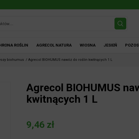
HRONA ROŚLIN
AGRECOL NATURA
WIOSNA
JESIEŃ
POZOS
ozy biohumus
/
Agrecol BIOHUMUS nawóz do roślin kwitnących 1 L
Agrecol BIOHUMUS nawó
kwitnących 1 L
9,46
zł