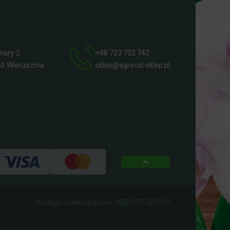
ry 2
+48 723 702 742
 Wieruszów
sklep@agrecol-sklep.pl
top
Obsługa marketingowa:
WEBSITEGROUP