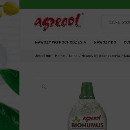
NAWOZY WG POCHODZENIA
NAWOZY DO
OC
Jesteś tutaj:
Home
/
Sklep
/
Nawozy wg pochodzenia
/
Naw