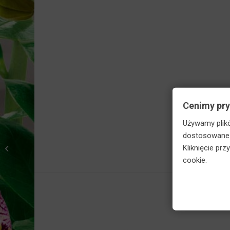
Skorzy
Cenimy pr
Używamy plikó
Agrecol Kompost
dostosowane d
ACTIVE środek do
Kliknięcie pr
rozkładu pni drzew 500
cookie.
g