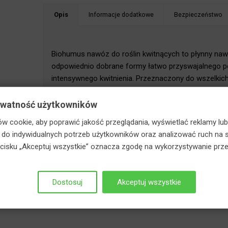
Opis
Informacje dodatkowe
Bezpieczeństwo
staj z RABATÓW w koszyku!
Biohumus nawóz do roślin kwitnących to płynny na
odpowiednio dobrane formy łatwo przyswajalnego po
intensywnego kwitnienia. Przeznaczony do wszelkich u
kwitnienia oraz w fazie poprzedzającej kwitnienie.
zawiązywanie dużej liczby okazałych pąków kwiatowy
ywatność użytkowników
również inne makroskładniki (fosfor i azot), potrzeb
w cookie, aby poprawić jakość przeglądania, wyświetlać reklamy lub
bujnego wzrostu.
o indywidualnych potrzeb użytkowników oraz analizować ruch na s
zycisku „Akceptuj wszystkie” oznacza zgodę na wykorzystywanie prze
Dostosuj
Akceptuj wszystkie
Również mogą Ci się przydać