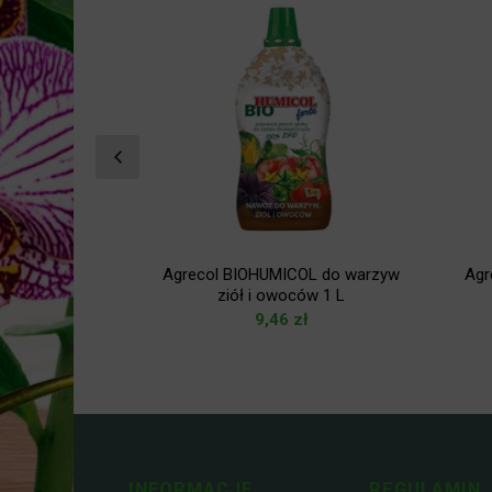
 Aktywna
Agrecol BIOHUMICOL do warzyw
Agr
 3L
ziół i owoców 1 L
zł
9,46
zł
INFORMACJE
REGULAMIN