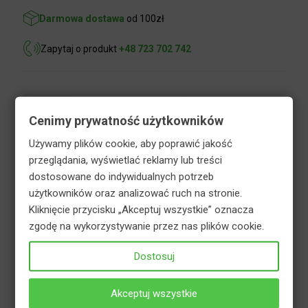
Darmowa dostawa
od 100zł
Zapytaj o produkt
+48 723 702 742
Opis
Informacje dodatkowe
Cenimy prywatność użytkowników
Bezpieczeństwo
Używamy plików cookie, aby poprawić jakość
przeglądania, wyświetlać reklamy lub treści
dostosowane do indywidualnych potrzeb
Biohumus nawóz do roślin kwitnących to płynny
użytkowników oraz analizować ruch na stronie.
nawóz organiczny. Nawóz wzbogacono o
Kliknięcie przycisku „Akceptuj wszystkie” oznacza
odpowiednio dobrane formy łatwo przyswajalnego
zgodę na wykorzystywanie przez nas plików cookie.
potasu, potrzebnego roślinom w fazie
intensywnego kwitnienia. Przeznaczony do
Dostosuj
wszelkich upraw roślin, znajdujących się w fazie
kwitnienia oraz w fazie poprzedzającej kwitnienie.
Akceptuj wszystkie
Systematyczne stosowanie nawozu zapewnia