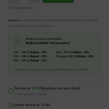
52 w magazynie
Kategorie:
Nawozy biohumus
,
Nawozy do kwiatów
,
Nawozy do kwiatów
doniczkowych
,
Nawozy organiczne
Większa suma zamówień.
Większy RABAT otrzymujesz!
100 - 199 zł
Rabat -10%
400 - 499 zł
Rabat -18%
200 - 299 zł
Rabat -12%
Powyżej 500 zł
Rabat -20%
300 - 399 zł
Rabat -15%
* rabaty nie łączą się z innymi promocjami na sklepie
Zamów do
13:00
Wysyłka w ten sam dzień!
Od poniedziałki do piątku
Łatwe zworty do 14 dni