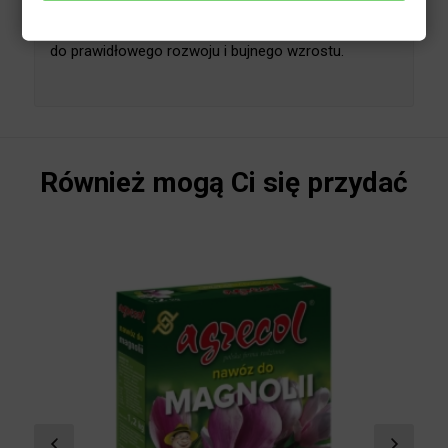
zawiązywanie dużej liczby okazałych pąków
kwiatowych. Biohumus do roślin kwitnących
zawiera również inne makroskładniki (fosfor i
azot), potrzebne roślinom do prawidłowego
rozwoju i bujnego wzrostu.
Również mogą Ci się przydać