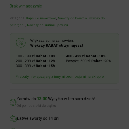
Brak w magazynie
Kategorie:
Kapsułki nawozowe
,
Nawozy do kwiatów
,
Nawozy do
pelargonii
,
Nawozy do surfinii i petunii
Większa suma zamówień.
Większy RABAT otrzymujesz!
100 - 199 zł
Rabat -10%
400 - 499 zł
Rabat -18%
200 - 299 zł
Rabat -12%
Powyżej 500 zł
Rabat -20%
300 - 399 zł
Rabat -15%
* rabaty nie łączą się z innymi promocjami na sklepie
Zamów do
13:00
Wysyłka w ten sam dzień!
Od poniedziałki do piątku
Łatwe zworty do 14 dni
Darmowa dostawa
od 100zł