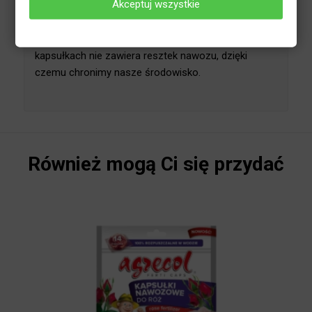
Akceptuj wszystkie
odpowiadają potrzebom Twoich roślin kwitnących:
w domu, na balkonie oraz w ogrodzie. Wystarczy
wrzucić kapsułkę do wody, wymieszać i gotowe –
bez konieczności dawkowania. Opakowanie po
kapsułkach nie zawiera resztek nawozu, dzięki
czemu chronimy nasze środowisko.
Również mogą Ci się przydać