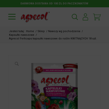
DARMOWA DOSTAWA OD 100 ZŁ DO PACZKOMATÓW
Jesteś tutaj:
Home
/
Sklep
/
Nawozy wg pochodzenia
/
Kapsułki nawozowe
/
Agrecol Ferticaps kapsułki nawozowe do roślin KWITNĄCYCH 18 szt.