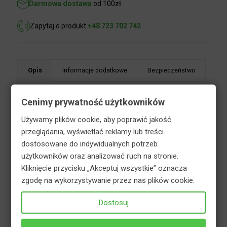
Zapytaj o produkt
+48 723 702 742
Opis
Informacje dodatkowe
Bezpieczeństwo
Cenimy prywatność użytkowników
Używamy plików cookie, aby poprawić jakość
Kapsułki nawozowe do roślin kwitnących w domu,
przeglądania, wyświetlać reklamy lub treści
na balkonie i w ogrodzie to rewolucja w nawożeniu!
dostosowane do indywidualnych potrzeb
Nawożenie nigdy nie było tak proste. Bez
użytkowników oraz analizować ruch na stronie.
odmierzania i kontaktu z produktem sporządzisz
Kliknięcie przycisku „Akceptuj wszystkie” oznacza
roztwór nawozowy. A co najważniejsze nie ma
zgodę na wykorzystywanie przez nas plików cookie.
ryzyka ubrudzenia się, ponieważ nie musisz
odmierzać produktu.Kapsułki nawozowe szybko,
Dostosuj
łatwo i wygodnie pomogą zatroszczyć się o
rośliny. Precyzyjnie dobrane składniki pokarmowe