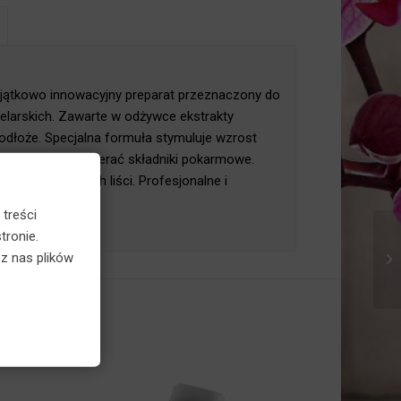
×
yjątkowo innowacyjny preparat przeznaczony
 zielarskich. Zawarte w odżywce ekstrakty
dłoże. Specjalna formuła stymuluje wzrost
efektywniej pobierać składniki pokarmowe.
ych i zdrowych liści. Profesjonalne i
 treści
tronie.
z nas plików