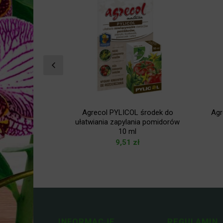
-8%
ący nawóz do
Agrecol PYLICOL środek do
Agr
ałych 30 ml
ułatwiania zapylania pomidorów
10 ml
ł
9,51
zł
ł
INFORMACJE
REGULAMIN