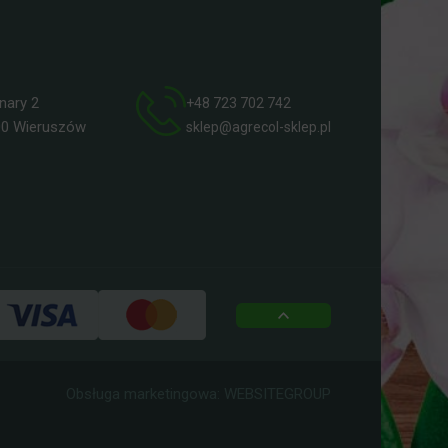
ry 2
+48 723 702 742
 Wieruszów
sklep@agrecol-sklep.pl
top
Obsługa marketingowa:
WEBSITEGROUP