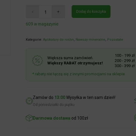
Dodaj do koszyka
609 w magazynie
Kategorie:
Aplikatory do roślin
,
Nawozy mineralne
,
Pozostałe
100 - 199 zł
R
Większa suma zamówień.
200 - 299 zł
R
Większy RABAT otrzymujesz!
300 - 399 zł
R
* rabaty nie łączą się z innymi promocjami na sklepie
Zamów do
13:00
Wysyłka w ten sam dzień!
Od poniedziałki do piątku
Darmowa dostawa
od 100zł