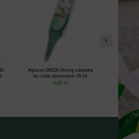
NG
Agrecol GREEN Strong odżywka
Agrecol UK
l
do roślin domowych 30 ml
sadzonek 
3,42
zł