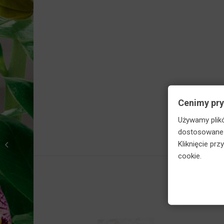
Skorzy
Cenimy pr
Używamy plikó
dostosowane d
Agrecol BIOHUMICOL
Kliknięcie pr
do warzyw ziół i
cookie.
owoców 1 L