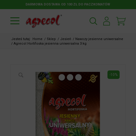
DARMOWA DOSTAWA OD 100 ZŁ DO PACZKOMATÓW
Jesteś tutaj:
Home
/
Sklep
/
Jesień
/
Nawozy jesienne uniwersalne
/
Agrecol Hortifoska jesienna uniwersalna 3 kg
-10%