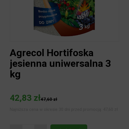
Agrecol Hortifoska
jesienna uniwersalna 3
kg
42,83
zł
47,60
zł
Najniższa cena w okresie 30 dni przed promocją:
47,60
zł