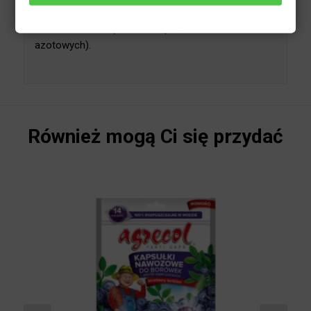
ponieważ wpływa na przedłużenie okresu
kwitnienia i szybsze dojrzewanie owoców. Nawóz
służy przede wszystkim przygotowaniu roślin na
trudne zimowe warunki. Nawozy jesienne warto
zacząć już stosować latem (nawet od lipca,
zamiast nawozów azotowych).
Również mogą Ci się przydać