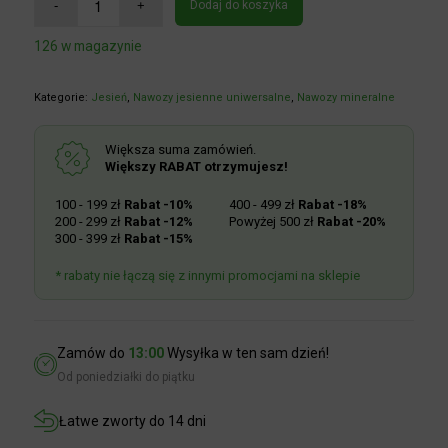
Dodaj do koszyka
126 w magazynie
Kategorie:
Jesień
,
Nawozy jesienne uniwersalne
,
Nawozy mineralne
Większa suma zamówień.
Większy RABAT otrzymujesz!
100 - 199 zł
Rabat -10%
400 - 499 zł
Rabat -18%
200 - 299 zł
Rabat -12%
Powyżej 500 zł
Rabat -20%
300 - 399 zł
Rabat -15%
* rabaty nie łączą się z innymi promocjami na sklepie
Zamów do
13:00
Wysyłka w ten sam dzień!
Od poniedziałki do piątku
Łatwe zworty do 14 dni