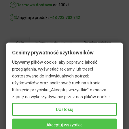
Darmowa dostawa
od 100zł
Zapytaj o produkt
+48 723 702 742
Opis
Informacje dodatkowe
Cenimy prywatność użytkowników
Używamy plików cookie, aby poprawić jakość
Bezpieczeństwo
przeglądania, wyświetlać reklamy lub treści
dostosowane do indywidualnych potrzeb
użytkowników oraz analizować ruch na stronie.
Hortifoska nawóz jesienny uniwersalny to
Kliknięcie przycisku „Akceptuj wszystkie” oznacza
granulowany nawóz fosforowo-potasowy,
zgodę na wykorzystywanie przez nas plików cookie.
przeznaczony do jesiennego nawożenia wszelkich
upraw wieloletnich, szczególnie tych drewniejących
Dostosuj
na zimę: drzew, krzewów, krzewinek oraz pnączy.
Doskonale sprawdza się również w uprawach
Akceptuj wszystkie
warzyw i jednorocznych roślin kwitnących,