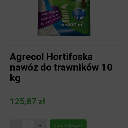
Agrecol Hortifoska
nawóz do trawników 10
kg
125,87
zł
Dodaj do koszyka