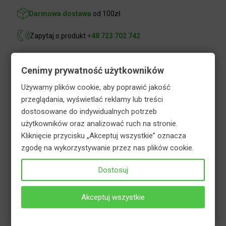
Darmowa dostawa
od 100zł
Zapytaj o produkt
+48 723 702 742
Cenimy prywatność użytkowników
Opis
Informacje dodatkowe
Używamy plików cookie, aby poprawić jakość
Bezpieczeństwo
przeglądania, wyświetlać reklamy lub treści
dostosowane do indywidualnych potrzeb
użytkowników oraz analizować ruch na stronie.
Hortifoska nawóz do trawników super
Kliknięcie przycisku „Akceptuj wszystkie” oznacza
wieloskładnikowy to granulowany nawóz mineralny.
zgodę na wykorzystywanie przez nas plików cookie.
Przeznaczony do nawożenia wszystkich rodzajów
Dostosuj
trawników: gazonowych, rekreacyjnych,
sportowych, a także wszelkich gatunków traw
ozdobnych (np. miskantów, traw pampasowych,
Akceptuj wszystkie
kostrzew, rozplenic, itp.). Składniki nawozu takie jak
azot, magnez, a także żelazo wpływają na