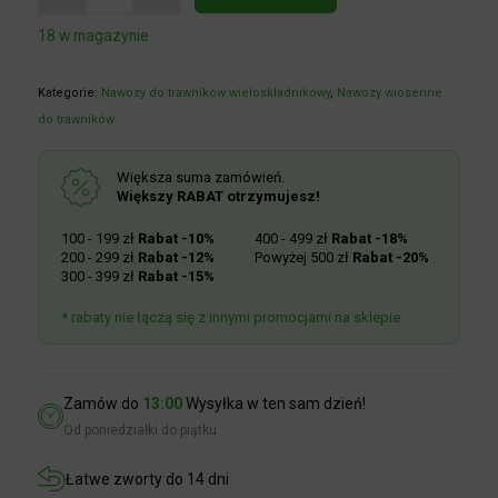
18 w magazynie
Kategorie:
Nawozy do trawników wieloskładnikowy
,
Nawozy wiosenne
do trawników
Większa suma zamówień.
Większy RABAT otrzymujesz!
100 - 199 zł
Rabat -10%
400 - 499 zł
Rabat -18%
200 - 299 zł
Rabat -12%
Powyżej 500 zł
Rabat -20%
300 - 399 zł
Rabat -15%
* rabaty nie łączą się z innymi promocjami na sklepie
Zamów do
13:00
Wysyłka w ten sam dzień!
Od poniedziałki do piątku
Łatwe zworty do 14 dni