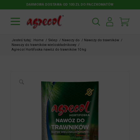
DARMOWA DOSTAWA OD 100 ZŁ DO PACZKOMATÓW
Jesteś tutaj:
Home
/
Sklep
/
Nawozy do
/
Nawozy do trawników
/
Nawozy do trawników wieloskładnikowy
/
Agrecol Hortifoska nawóz do trawników 10 kg