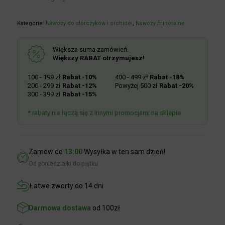
Kategorie:
Nawozy do storczyków i orchidei
,
Nawozy mineralne
Większa suma zamówień.
Większy RABAT otrzymujesz!
100 - 199 zł
Rabat -10%
400 - 499 zł
Rabat -18%
200 - 299 zł
Rabat -12%
Powyżej 500 zł
Rabat -20%
300 - 399 zł
Rabat -15%
* rabaty nie łączą się z innymi promocjami na sklepie
Zamów do
13:00
Wysyłka w ten sam dzień!
Od poniedziałki do piątku
Łatwe zworty do 14 dni
Darmowa dostawa
od 100zł
Zapytaj o produkt
+48 723 702 742