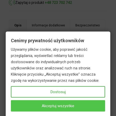
Opis
Informacje dodatkowe
Bezpieczeństwo
Cenimy prywatność użytkowników
Używamy plików cookie, aby poprawić jakość
Orchid Strong Regenerum – odżywka do
przeglądania, wyświetlać reklamy lub treści
storczyków z regeneratorem podłoża.
dostosowane do indywidualnych potrzeb
Specjalistyczny i wyjątkowo innowacyjny preparat
użytkowników oraz analizować ruch na stronie.
przeznaczony do regeneracji wszystkich gatunków
Kliknięcie przycisku „Akceptuj wszystkie” oznacza
storczyków. Specjalna formuła pobudza,
zgodę na wykorzystywanie przez nas plików cookie.
wzmacnia i przedłuża kwitnienie. Zawarte w
odżywce ekstrakty substancji humusowych
Dostosuj
identyczne do tych występujących w zakamarkach
konarów oraz korze drzew tropikalnych, wpływają
Akceptuj wszystkie
regenerująco na podłoże, w którym rosną
storczyki. Ogranicza to konieczność częstego