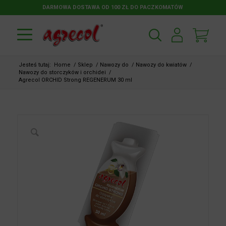
DARMOWA DOSTAWA OD 100 ZŁ DO PACZKOMATÓW
Jesteś tutaj:
Home
/
Sklep
/
Nawozy do
/
Nawozy do kwiatów
/
Nawozy do storczyków i orchidei
/
Agrecol ORCHID Strong REGENERUM 30 ml