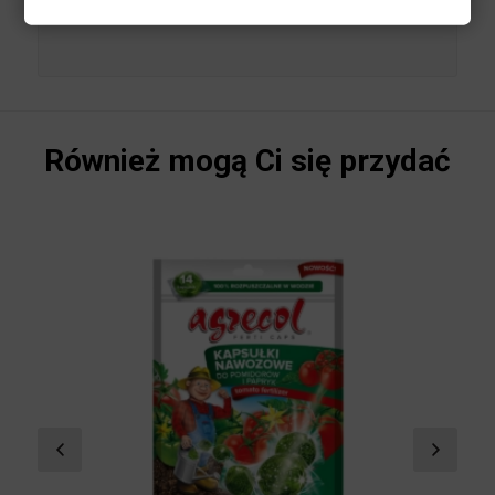
przesadzania roślin. Profesjonalne, estetyczne i
gotowe do użycia aplikatory ułatwiają stosowanie.
Również mogą Ci się przydać