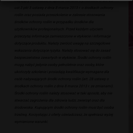
Kupujący oświadcza, iż spełnia warunki wymienione w art. 25
ust.3 pkt 5 ustawy z dnia 8 marca 2013 r. o środkach ochrony
roślin oraz posiada przeszkolenie w zakresie stosowania
środków ochrony roślin w przypadku środków dla
użytkowników profesjonalnych. Przed każdym użyciem
przeczytaj informacje zamieszczone w etykiecie i informacje
dotyczące produktu. Należy zwrócić uwagę na szczegółowe
wskazania dotyczące ryzyka. Należy stosować się do zasad
bezpieczeństwa zawartych w etykiecie. Środki ochrony roślin
mogą nabyć jedynie osoby pełnoletnie oraz osoby, które
ukończyły szkolenie i posiadają kwalifikacje wymagane dla
osób nabywających środki ochrony roślin (art. 28 ustawy o
środkach ochrony roślin z dnia 8 marca 2013 r. ze zmianami).
Środki ochrony roślin należy stosować w taki sposób, aby nie
stwarzać zagrożenia dla zdrowia ludzi, zwierząt oraz dla
środowiska. Kupującym środki ochrony roślin musi być osoba
trzeźwą. Korzystając z oferty oświadczasz, że spełniasz wyżej
wymienione warunki.