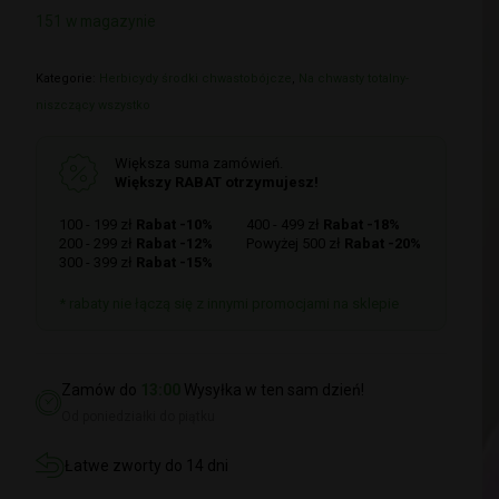
151 w magazynie
Kategorie:
Herbicydy środki chwastobójcze
,
Na chwasty totalny-
niszczący wszystko
Większa suma zamówień.
Większy RABAT otrzymujesz!
100 - 199 zł
Rabat -10%
400 - 499 zł
Rabat -18%
200 - 299 zł
Rabat -12%
Powyżej 500 zł
Rabat -20%
300 - 399 zł
Rabat -15%
* rabaty nie łączą się z innymi promocjami na sklepie
Zamów do
13:00
Wysyłka w ten sam dzień!
Od poniedziałki do piątku
Łatwe zworty do 14 dni