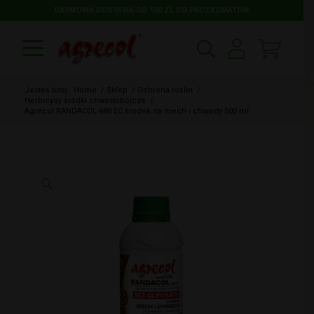
DARMOWA DOSTAWA OD 100 ZŁ DO PACZKOMATÓW
Jesteś tutaj:
Home
/
Sklep
/
Ochrona roślin
/
Herbicydy środki chwastobójcze
/
Agrecol RANDACOL 680 EC środek na mech i chwasty 500 ml