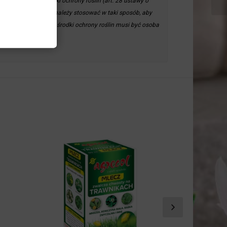
nabywających środki ochrony roślin (art. 28 ustawy o
odki ochrony roślin należy stosować w taki sposób, aby
odowiska. Kupującym środki ochrony roślin musi być
wyżej wymienione warunki.