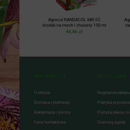
 SL Herbicyd
Agrecol RANDACOL 680 EC
Ag
skrzyp 75 ml
środek na mech i chwasty 150 ml
na
zł
44,86
zł
INFORMACJE
REGULAMIN
O sklepie
Regulamin sklepu
Dostawa i płatności
Polityka prywatno
Reklamacje i zwroty
Polityka plików co
Dane kontaktowe
Dostosuj zgody