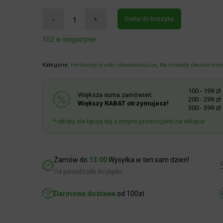
Dodaj do koszyka
102 w magazynie
Kategorie:
Herbicydy środki chwastobójcze
,
Na chwasty dwuliścienne
100 - 199 zł
R
Większa suma zamówień.
200 - 299 zł
R
Większy RABAT otrzymujesz!
300 - 399 zł
R
* rabaty nie łączą się z innymi promocjami na sklepie
Zamów do
13:00
Wysyłka w ten sam dzień!
Od poniedziałki do piątku
Darmowa dostawa
od 100zł