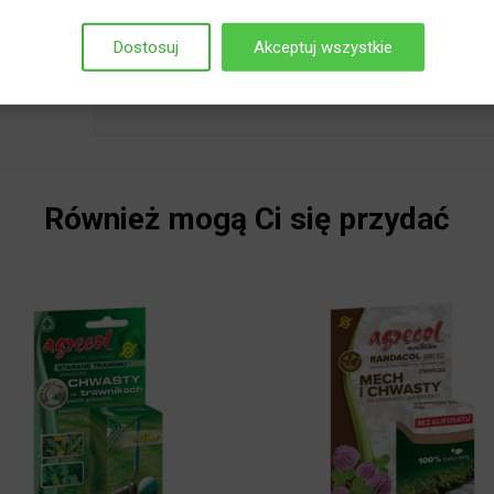
ukończyły szkolenie i posiadają kwalifikacje wymagane dla osób 
środkach ochrony roślin z dnia 8 marca 2013 r. ze zmianami). Śr
Dostosuj
Akceptuj wszystkie
nie stwarzać zagrożenia dla zdrowia ludzi, zwierząt oraz dla śr
osoba trzeźwą. Korzystając z oferty oświadczasz, że spełniasz 
Również mogą Ci się przydać