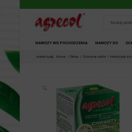
NAWOZY WG POCHODZENIA
NAWOZY DO
OC
Jesteś tutaj:
Home
/
Sklep
/
Ochrona roślin
/
Herbicydy śr