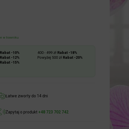
 w trawniku
abat -10%
400 - 499 zł
Rabat -18%
abat -12%
Powyżej 500 zł
Rabat -20%
abat -15%
Łatwe zworty do 14 dni
Zapytaj o produkt
+48 723 702 742