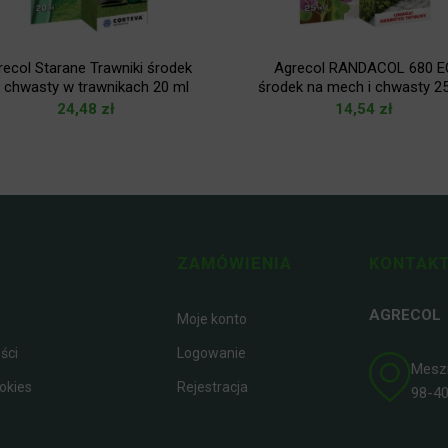
recol Starane Trawniki środek
Agrecol RANDACOL 680 E
 chwasty w trawnikach 20 ml
środek na mech i chwasty 2
24,48
zł
14,54
zł
ZAMÓWIENIA
KONTAKT
AGRECOL
Moje konto
ści
Logowanie
Meszna
okies
Rejestracja
98-400