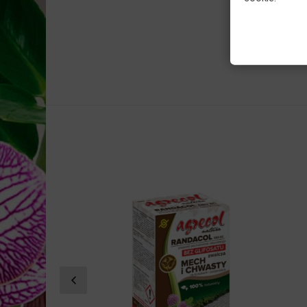
balkonowych i
domowych...