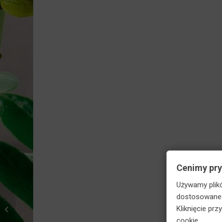
Skorzy
Cenimy pr
Używamy plikó
Agrecol Hydrotera
dostosowane d
Hydrożel do roślin
Kliknięcie pr
ogrodniczych,
cookie.