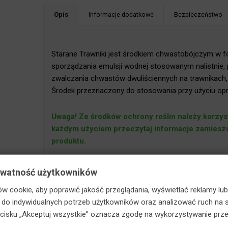
Opis
Informacje dodatkowe
Bezpieczeństwo
Starane Trawniki jest środkiem chwastobójczym w fo
sporządzania emulsji wodnej stosowanym nalistni
zwalczania chwastów dwuliściennych na trawnikach, 
staj z RABATÓW w koszyku!
Środek przeznaczony do stosowania przy użyciu opr
Uwaga! Ze środków ochrony roślin należy korzy
Przed każdym użyciem przeczytaj informacje zam
dotyczące produktu.
Kupujący oświadcza, iż spełnia warunki wymienione w art. 25 ust
ywatność użytkowników
ochrony roślin oraz posiada przeszkolenie w zakresie stosowani
w cookie, aby poprawić jakość przeglądania, wyświetlać reklamy lub
użytkowników profesjonalnych. Przed każdym użyciem przeczytaj
o indywidualnych potrzeb użytkowników oraz analizować ruch na s
dotyczące produktu. Należy zwrócić uwagę na szczegółowe wska
zycisku „Akceptuj wszystkie” oznacza zgodę na wykorzystywanie prze
bezpieczeństwa zawartych w etykiecie. Środki ochrony roślin mog