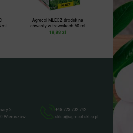
C
Agrecol MLECZ środek na
Agrecol 
5 ml
chwasty w trawnikach 50 ml
chwasty w
18,88
zł
ry 2
+48 723 702 742
 Wieruszów
sklep@agrecol-sklep.pl