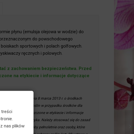
rmie płynu (emulsja olejowa w wodzie) do
e, przeznaczonym do powschodowego
boiskach sportowych i polach golfowych.
×
yskiwaczy ręcznych i polowych.
stać z zachowaniem bezpieczeństwa.
ieszczone na etykiecie i informacje
.3 pkt 5 ustawy z dnia 8 marca 2013 r. o środkach
a środków ochrony roślin w przypadku środków dla
 treści
 informacje zamieszczone w etykiecie i informacje
tronie.
zania dotyczące ryzyka. Należy stosować się do zasad
z nas plików
ą nabyć jedynie osoby pełnoletnie oraz osoby, które