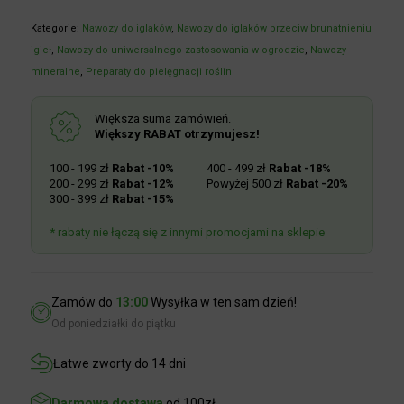
Kategorie:
Nawozy do iglaków
,
Nawozy do iglaków przeciw
brunatnieniu igieł
,
Nawozy do uniwersalnego zastosowania w
ogrodzie
,
Nawozy mineralne
,
Preparaty do pielęgnacji roślin
Większa suma zamówień.
Większy RABAT otrzymujesz!
100 - 199 zł
Rabat -10%
400 - 499 zł
Rabat -18%
200 - 299 zł
Rabat -12%
Powyżej 500 zł
Rabat -20%
300 - 399 zł
Rabat -15%
* rabaty nie łączą się z innymi promocjami na sklepie
Zamów do
13:00
Wysyłka w ten sam dzień!
Od poniedziałki do piątku
Łatwe zworty do 14 dni
Darmowa dostawa
od 100zł