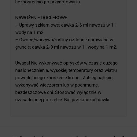
litr roztworu wystarcza na około 20 m2. Roztwór
zużyć bezpośrednio po przygotowaniu.
NAWOŻENIE DOGLEBOWE
– Uprawy szklarniowe: dawka 2-6 ml nawozu w 1 l
wody na 1 m2.
– Owoce/warzywa/rośliny ozdobne uprawiane w
gruncie: dawka 2-9 ml nawozu w 1 l wody na 1 m2.
Uwaga! Nie wykonywać oprysków w czasie dużego
nasłonecznienia, wysokiej temperatury oraz wiatru
powodującego znoszenie kropel. Zabieg najlepiej
wykonywać wieczorem lub w pochmurne,
bezdeszczowe dni. Stosować wyłącznie w
uzasadnionej potrzebie. Nie przekraczać dawki.