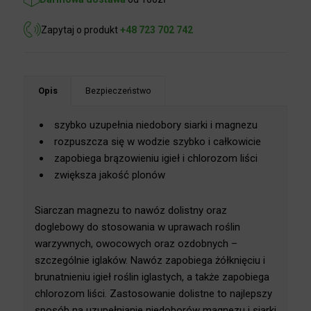
Zapytaj o produkt
+48 723 702 742
Opis
Bezpieczeństwo
szybko uzupełnia niedobory siarki i magnezu
rozpuszcza się w wodzie szybko i całkowicie
zapobiega brązowieniu igieł i chlorozom liści
zwiększa jakość plonów
Siarczan magnezu to nawóz dolistny oraz
doglebowy do stosowania w uprawach roślin
warzywnych, owocowych oraz ozdobnych –
szczególnie iglaków. Nawóz zapobiega żółknięciu i
brunatnieniu igieł roślin iglastych, a także
zapobiega chlorozom liści. Zastosowanie dolistne
to najlepszy sposób na uzupełnianie niedoborów