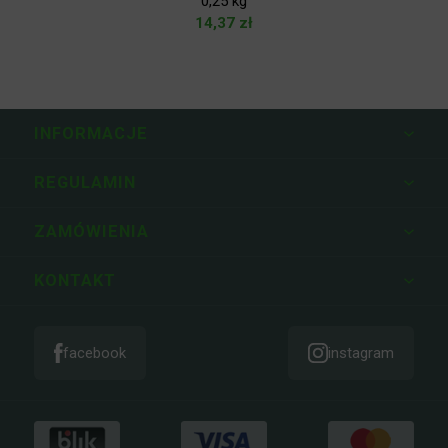
Agrecol TUJE nawóz przeciw brązowieniu igieł
0,25 kg
14,37
zł
INFORMACJE
REGULAMIN
ZAMÓWIENIA
KONTAKT
facebook
instagram