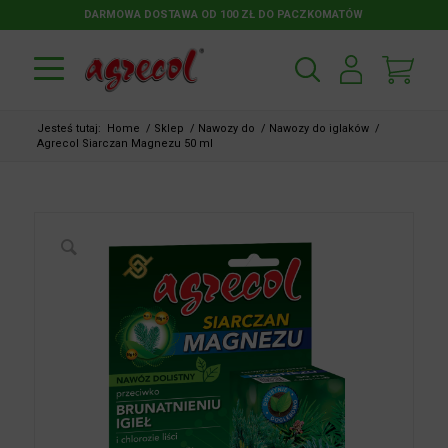
DARMOWA DOSTAWA OD 100 ZŁ DO PACZKOMATÓW
Jesteś tutaj:
Home
/
Sklep
/
Nawozy do
/
Nawozy do iglaków
/
Agrecol Siarczan Magnezu 50 ml