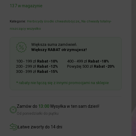
137 w magazynie
Kategorie:
Herbicydy środki chwastobójcze
,
Na chwasty totalny-
niszczący wszystko
Większa suma zamówień.
Większy RABAT otrzymujesz!
100 - 199 zł
Rabat -10%
400 - 499 zł
Rabat -18%
200 - 299 zł
Rabat -12%
Powyżej 500 zł
Rabat -20%
300 - 399 zł
Rabat -15%
* rabaty nie łączą się z innymi promocjami na sklepie
Zamów do
13:00
Wysyłka w ten sam dzień!
Od poniedziałki do piątku
Łatwe zworty do 14 dni