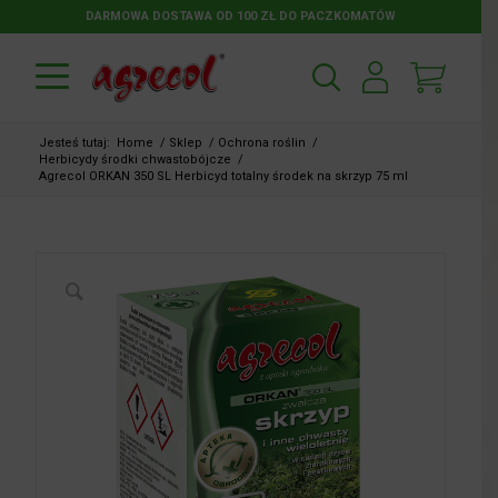
DARMOWA DOSTAWA OD 100 ZŁ DO PACZKOMATÓW
Jesteś tutaj:
Home
/
Sklep
/
Ochrona roślin
/
Herbicydy środki chwastobójcze
/
Agrecol ORKAN 350 SL Herbicyd totalny środek na skrzyp 75 ml