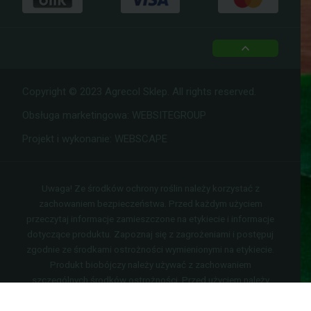
top
Copyright © 2023 Agrecol Sklep. All rights reserved.
Obsługa marketingowa:
WEBSITEGROUP
Projekt i wykonanie:
WEBSCAPE
Uwaga! Ze środków ochrony roślin należy korzystać z
zachowaniem bezpieczeństwa. Przed każdym użyciem
przeczytaj informacje zamieszczone na etykiecie i informacje
dotyczące produktu. Zapoznaj się z zagrożeniami i postępuj
zgodnie ze środkami ostrożności wymienionymi na etykiecie.
Produkt biobójczy należy używać z zachowaniem
szczególnych środków ostrożności. Przed użyciem należy
przeczytać etykietę i ulotkę informacyjną.