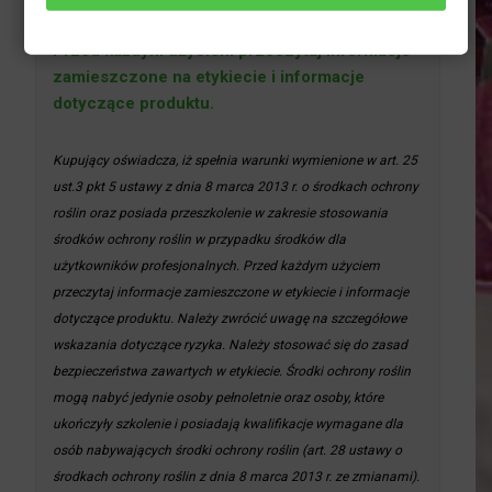
korzystać z zachowaniem bezpieczeństwa.
Przed każdym użyciem przeczytaj informacje
zamieszczone na etykiecie i informacje
dotyczące produktu.
Kupujący oświadcza, iż spełnia warunki wymienione w art. 25
ust.3 pkt 5 ustawy z dnia 8 marca 2013 r. o środkach ochrony
roślin oraz posiada przeszkolenie w zakresie stosowania
środków ochrony roślin w przypadku środków dla
użytkowników profesjonalnych. Przed każdym użyciem
przeczytaj informacje zamieszczone w etykiecie i informacje
dotyczące produktu. Należy zwrócić uwagę na szczegółowe
wskazania dotyczące ryzyka. Należy stosować się do zasad
bezpieczeństwa zawartych w etykiecie. Środki ochrony roślin
mogą nabyć jedynie osoby pełnoletnie oraz osoby, które
ukończyły szkolenie i posiadają kwalifikacje wymagane dla
osób nabywających środki ochrony roślin (art. 28 ustawy o
środkach ochrony roślin z dnia 8 marca 2013 r. ze zmianami).