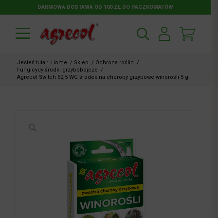
DARMOWA DOSTAWA OD 100 ZŁ DO PACZKOMATÓW
Jesteś tutaj:
Home
/
Sklep
/
Ochrona roślin
/
Fungicydy środki grzybobójcze
/
Agrecol Switch 62,5 WG środek na choroby grzybowe winorośli 5 g