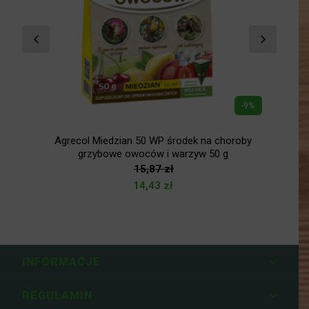
-9%
Agrecol Miedzian 50 WP środek na choroby
grzybowe owoców i warzyw 50 g
15,87
zł
14,43
zł
INFORMACJE
REGULAMIN