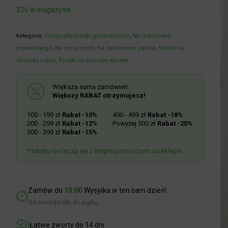
326 w magazynie
Kategorie:
Fungicydy środki grzybobójcze
,
Na mączniaka
prawdziwego
,
Na szarą pleśń
,
Na zamieranie pędów
,
Środki na
choroby roślin
,
Środki na choroby warzyw
Większa suma zamówień.
Większy RABAT otrzymujesz!
100 - 199 zł
Rabat -10%
400 - 499 zł
Rabat -18%
200 - 299 zł
Rabat -12%
Powyżej 500 zł
Rabat -20%
300 - 399 zł
Rabat -15%
* rabaty nie łączą się z innymi promocjami na sklepie
Zamów do
13:00
Wysyłka w ten sam dzień!
Od poniedziałki do piątku
Łatwe zworty do 14 dni