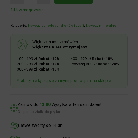
144 w magazynie
Kategorie:
Nawozy do rododendronów i azalii
,
Nawozy mineralne
Większa suma zamówień.
Większy RABAT otrzymujesz!
100 - 199 zł
Rabat -10%
400 - 499 zł
Rabat -18%
200 - 299 zł
Rabat -12%
Powyżej 500 zł
Rabat -20%
300 - 399 zł
Rabat -15%
* rabaty nie łączą się z innymi promocjami na sklepie
Zamów do
13:00
Wysyłka w ten sam dzień!
Od poniedziałki do piątku
Łatwe zworty do 14 dni
Darmowa dostawa
od 100zł