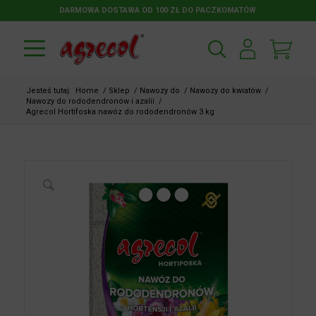
DARMOWA DOSTAWA OD 100 ZŁ DO PACZKOMATÓW
Jesteś tutaj:
Home
/
Sklep
/
Nawozy do
/
Nawozy do kwiatów
/
Nawozy do rododendronów i azalii
/
Agrecol Hortifoska nawóz do rododendronów 3 kg