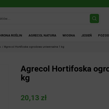
HRONA ROŚLIN
AGRECOL NATURA
WIOSNA
JESIEŃ
POZOS
u
/
Agrecol Hortifoska ogrodowa uniwersalna 1 kg
Agrecol Hortifoska ogr
kg
20,13
zł