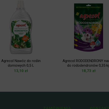
Agrecol Nawóz do roślin
Agrecol RODODENDRONY na
domowych 0,5 L
do rododendronów 0,35 k
13,10
zł
18,73
zł
ZAMÓWIENIA
KONTAKT