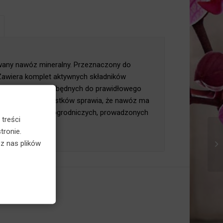
×
wany nawóz mineralny. Przeznaczony do
 Zawiera komplet aktywnych składników
okarmowych, niezbędnych do prawidłowego
zególnych pierwiastków sprawia, że nawóz ma
wszelkich upraw ogrodniczych, prowadzonych
 treści
tronie.
z nas plików