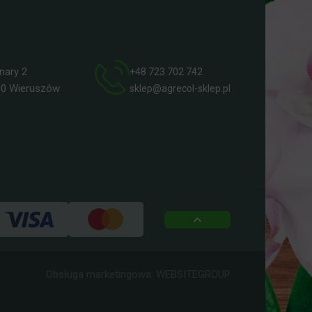
ry 2
+48 723 702 742
 Wieruszów
sklep@agrecol-sklep.pl
top
Obsługa marketingowa:
WEBSITEGROUP