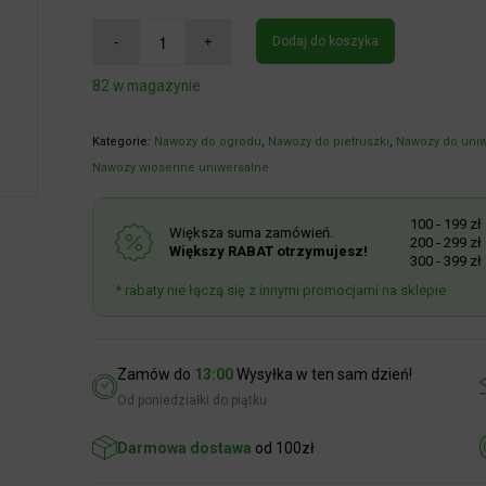
Dodaj do koszyka
82 w magazynie
Kategorie:
Nawozy do ogrodu
,
Nawozy do pietruszki
,
Nawozy do uniw
Nawozy wiosenne uniwersalne
100 - 199 zł
R
Większa suma zamówień.
200 - 299 zł
R
Większy RABAT otrzymujesz!
300 - 399 zł
R
* rabaty nie łączą się z innymi promocjami na sklepie
Zamów do
13:00
Wysyłka w ten sam dzień!
Od poniedziałki do piątku
Darmowa dostawa
od 100zł