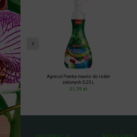
do roślin
Agrecol Pianka nawóz do roślin
 1 L
zielonych 0,25 L
zł
21,79
zł
INFORMACJE
REGULAMIN