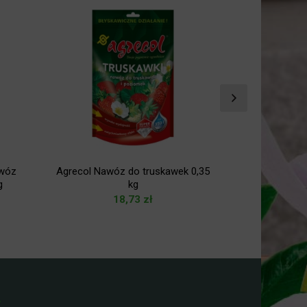
wóz
Agrecol Nawóz do truskawek 0,35
Agrecol F
g
kg
nawozowe
18,73
zł