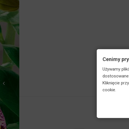
Skorzy
Cenimy pr
Używamy plikó
dostosowane d
Agrecol Hortifoska
Kliknięcie pr
nawóz do róż 1 kg
cookie.