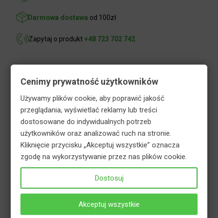
Darmowa dostawa
od 100zł
Zapytaj o produkt
+48 723 702 742
Opis
Informacje dodatkowe
Cenimy prywatność użytkowników
Bezpieczeństwo
Używamy plików cookie, aby poprawić jakość
przeglądania, wyświetlać reklamy lub treści
dostosowane do indywidualnych potrzeb
użytkowników oraz analizować ruch na stronie.
Hortifoska nawóz uniwersalny ogrodowy to
Kliknięcie przycisku „Akceptuj wszystkie” oznacza
granulowany nawóz mineralny. Przeznaczony do
zgodę na wykorzystywanie przez nas plików cookie.
zasilania wszelkich roślin uprawianych w ogrodach.
Zawiera komplet aktywnych składników
Dostosuj
nawozowych w postaci makro- i mikroskładników
pokarmowych, niezbędnych do prawidłowego
Akceptuj wszystkie
wzrostu i rozwoju roślin. Zbilansowany skład
poszczególnych pierwiastków sprawia, że nawóz