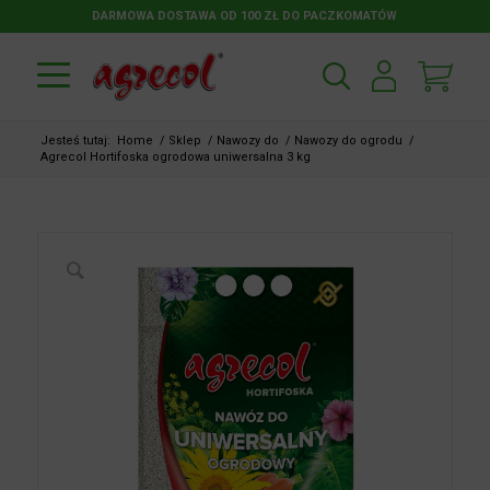
DARMOWA DOSTAWA OD 100 ZŁ DO PACZKOMATÓW
Jesteś tutaj:
Home
/
Sklep
/
Nawozy do
/
Nawozy do ogrodu
/
Agrecol Hortifoska ogrodowa uniwersalna 3 kg