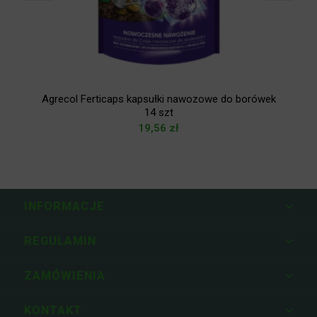
Agrecol Ferticaps kapsułki nawozowe do borówek
A
14 szt
19,56
zł
INFORMACJE
REGULAMIN
ZAMÓWIENIA