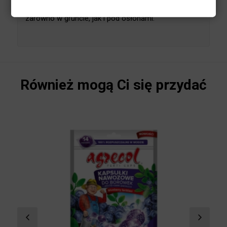
ma działanie uniwersalne. Przeznaczony do
nawożenia wszelkich upraw ogrodniczych,
prowadzonych zarówno w gruncie, jak i pod
osłonami.
Również mogą Ci się przydać