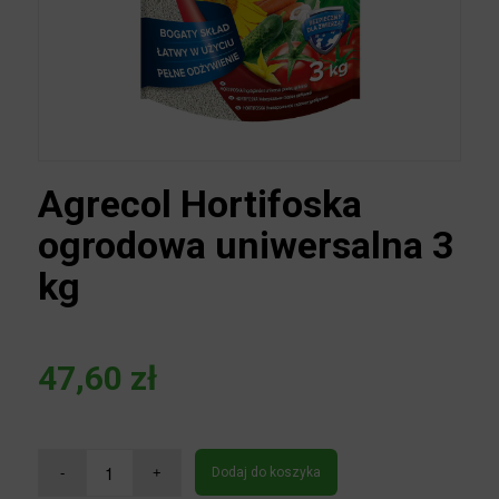
Agrecol Hortifoska
ogrodowa uniwersalna
3 kg
47,60
zł
Dodaj do koszyka