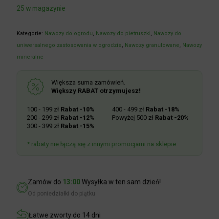
25 w magazynie
Kategorie:
Nawozy do ogrodu
,
Nawozy do pietruszki
,
Nawozy do
uniwersalnego zastosowania w ogrodzie
,
Nawozy granulowane
,
Nawozy mineralne
Większa suma zamówień.
Większy RABAT otrzymujesz!
100 - 199 zł
Rabat -10%
400 - 499 zł
Rabat -18%
200 - 299 zł
Rabat -12%
Powyżej 500 zł
Rabat -20%
300 - 399 zł
Rabat -15%
* rabaty nie łączą się z innymi promocjami na sklepie
Zamów do
13:00
Wysyłka w ten sam dzień!
Od poniedziałki do piątku
Łatwe zworty do 14 dni