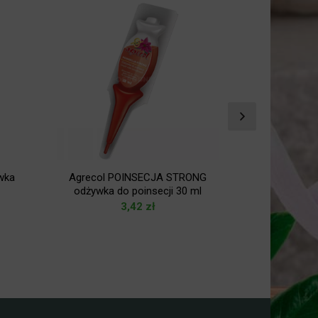
wka
Agrecol POINSECJA STRONG
Agrecol Uko
odżywka do poinsecji 30 ml
sadzonek
3,42
zł