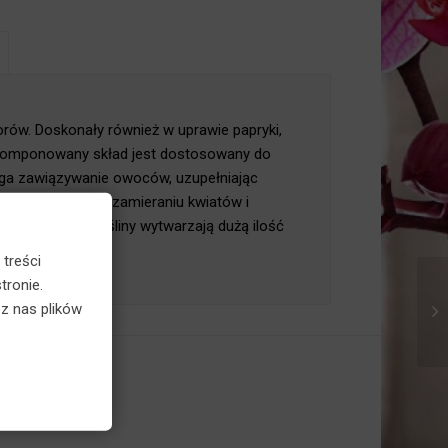
×
orów. Doskonały również w uprawie papryki,
 skomponowany skład jest dostosowany do
aga zawiązywanie owoców, uzupełniając
ga nadmiernemu zamieraniu kwiatów i
 preparatu rośliny wytwarzają dużą ilość
 treści
tronie.
z nas plików