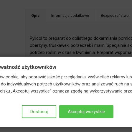
Opis
Informacje dodatkowe
Bezpieczeństwo
staj z RABATÓW w koszyku!
Pylicol to preparat do dolistnego dokarmiania pomid
oberżyny, truskawek, porzeczek i malin. Specjalnie
potrzeb roślin w czasie kwitnienia. Preparat wspom
potrzebne w tym celu składniki pokarmowe. Zapobie
ywatność użytkowników
zawiązków owocowych. Dzięki regularnemu stosowaniu
dorodnych owoców.
w cookie, aby poprawić jakość przeglądania, wyświetlać reklamy lub
o indywidualnych potrzeb użytkowników oraz analizować ruch na s
zycisku „Akceptuj wszystkie” oznacza zgodę na wykorzystywanie prze
Również mogą Ci się przydać
Dostosuj
Akceptuj wszystkie