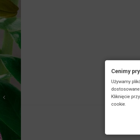
Skorzy
Cenimy pr
Używamy plikó
Agrecol Hydrotera
dostosowane d
Hydrożel do roślin
Kliknięcie pr
ogrodniczych,
cookie.
balkonowych i
domowych...