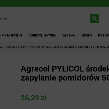
HRONA ROŚLIN
AGRECOL NATURA
WIOSNA
JESIEŃ
POZOS
ów
/
Nawozy do jeżyny
/
Agrecol PYLICOL środek ułatwiający zapylanie pomidorów 5
Agrecol PYLICOL środek
zapylanie pomidorów 5
26,29
zł