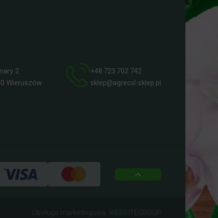
ry 2
+48 723 702 742
 Wieruszów
sklep@agrecol-sklep.pl
top
Obsługa marketingowa:
WEBSITEGROUP