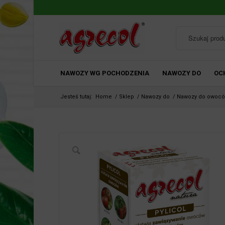
NAWOZY WG POCHODZENIA
NAWOZY DO
OC
Jesteś tutaj:
Home
/
Sklep
/
Nawozy do
/
Nawozy do owoc