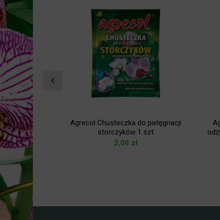
 do choinek
Agrecol Chusteczka do pielęgnacji
A
0 ml
storczyków 1 szt
odż
zł
2,08
zł