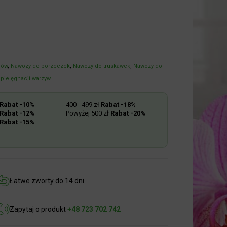
ów
,
Nawozy do porzeczek
,
Nawozy do truskawek
,
Nawozy do
pielęgnacji warzyw
abat -10%
400 - 499 zł
Rabat -18%
abat -12%
Powyżej 500 zł
Rabat -20%
abat -15%
Łatwe zworty do 14 dni
Zapytaj o produkt
+48 723 702 742