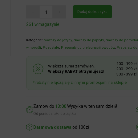
Dodaj do koszyka
261 w magazynie
Kategorie:
Nawozy do jeżyny
,
Nawozy do papryki
,
Nawozy do pomidor
winorośli
,
Pozostałe
,
Preparaty do pielęgnacji owoców
,
Preparaty do 
100 - 199 zł
R
Większa suma zamówień.
200 - 299 zł
R
Większy RABAT otrzymujesz!
300 - 399 zł
R
* rabaty nie łączą się z innymi promocjami na sklepie
Zamów do
13:00
Wysyłka w ten sam dzień!
Od poniedziałki do piątku
Darmowa dostawa
od 100zł