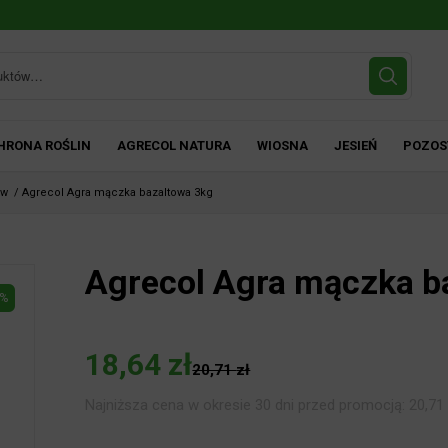
HRONA ROŚLIN
AGRECOL NATURA
WIOSNA
JESIEŃ
POZOS
ów
/
Agrecol Agra mączka bazaltowa 3kg
Agrecol Agra mączka b
%
18,64
zł
20,71
zł
Najniższa cena w okresie 30 dni przed promocją:
20,71