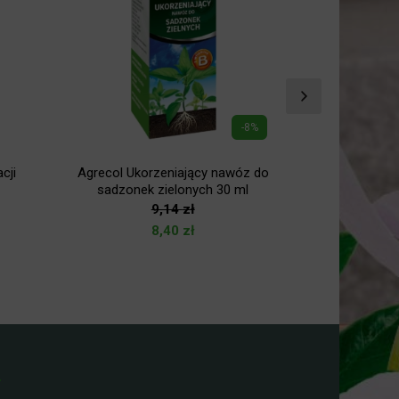
-8%
cji
Agrecol Ukorzeniający nawóz do
Agrecol Chus
sadzonek zielonych 30 ml
stor
9,14
zł
8,40
zł