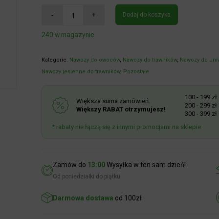
Dodaj do koszyka
240 w magazynie
Kategorie:
Nawozy do owoców
,
Nawozy do trawników
,
Nawozy do uniw
Nawozy jesienne do trawników
,
Pozostałe
100 - 199 zł
R
Większa suma zamówień.
200 - 299 zł
R
Większy RABAT otrzymujesz!
300 - 399 zł
R
* rabaty nie łączą się z innymi promocjami na sklepie
Zamów do
13:00
Wysyłka w ten sam dzień!
Od poniedziałki do piątku
Darmowa dostawa
od 100zł