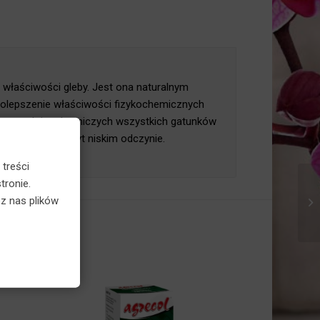
właściwości gleby. Jest ona naturalnym
lepszenie właściwości fizykochemicznych
zywnych i sadowniczych wszystkich gatunków
zbyt zwięzłe o zbyt niskim odczynie.
 treści
tronie.
z nas plików