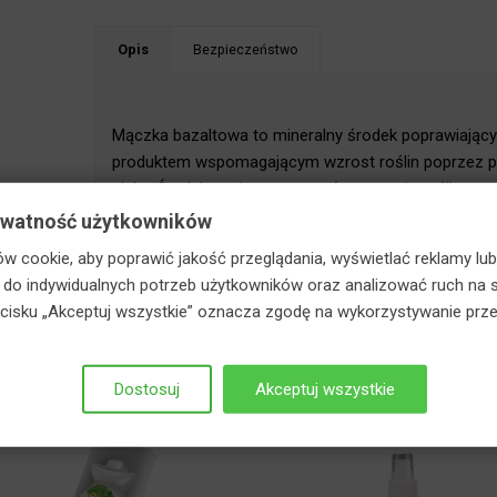
Opis
Bezpieczeństwo
Mączka bazaltowa to mineralny środek poprawiający 
produktem wspomagającym wzrost roślin poprzez po
gleby. Środek można stosować w uprawie roślin war
roślin. Polecany jest szczególnie na gleby lekkie lub 
ywatność użytkowników
w cookie, aby poprawić jakość przeglądania, wyświetlać reklamy lub
o indywidualnych potrzeb użytkowników oraz analizować ruch na s
zycisku „Akceptuj wszystkie” oznacza zgodę na wykorzystywanie prze
Również mogą Ci się przydać
Dostosuj
Akceptuj wszystkie