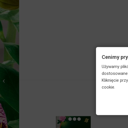
Cenimy pr
Używamy plikó
dostosowane d
Agrecol Agra mączka
Kliknięcie pr
bazaltowa 1kg
cookie.