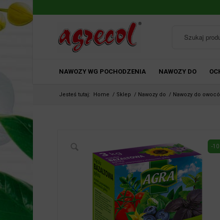
NAWOZY WG POCHODZENIA
NAWOZY DO
OC
Jesteś tutaj:
Home
/
Sklep
/
Nawozy do
/
Nawozy do owoc
-10