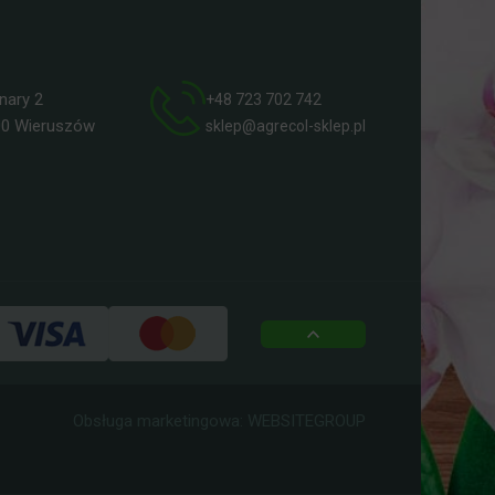
ry 2
+48 723 702 742
 Wieruszów
sklep@agrecol-sklep.pl
top
Obsługa marketingowa:
WEBSITEGROUP