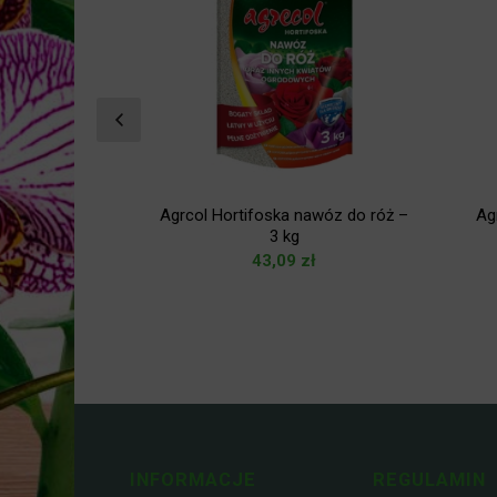
-9%
nicza tuba do
Agrcol Hortifoska nawóz do róż –
Ag
 na drzewach
3 kg
43,09
zł
zł
zł
INFORMACJE
REGULAMIN